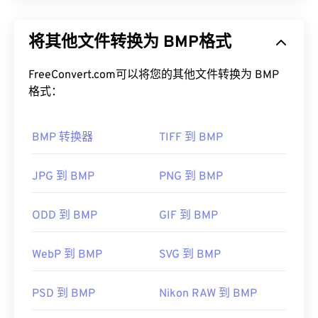
位图 (BMP) 是一种
基于像素的
文件格式，用于存储
如何打开 PDF 文件？
二维图像，通常不进行任何压缩。BMP 采用一种称
将其他文件转换为 BMP格式
为
“光栅图形”
的点阵数据结构，该结构决定了图像的
大多数人需要打开 PDF 时都会直接使用
Adob​​e
色深
。BMP 主要用于照片的数字出版。然而，由于
Acrobat Reader。Adobe
制定了 PDF 标准，其程序
缺乏压缩，BMP 文件通常很大。
FreeConvert.com可以将您的其他文件转换为 BMP
无疑是市面上最受欢迎
的免费 PDF 阅读器
。虽然它
格式：
用起来完全没问题，但我发现它有点臃肿，包含许多
如何打开 BMP 文件？
你可能永远不需要或不想使用的功能。
BMP 转换器
TIFF 到 BMP
BMP 可以是设备相关的，也可以是设备无关的。
大多数网络浏览器，例如 Chrome 和 Firefox，都可
BMP 可以在
Microsoft Paint
应用程序中轻松打开，
以自动打开 PDF 文件。您可能需要也可能不需要插
并且通常与 Microsoft 操作系统关联。尽管与
JPG 到 BMP
PNG 到 BMP
件或扩展程序来实现这一点，但当您在线点击 PDF
Microsoft 关联，但设备无关的 BMP（
DIB
）几乎
链接时，自动打开一个插件或扩展程序会非常方便。
可以在任何设备、操作系统或应用程序上打开。
如果您需要更多功能，我强烈推荐
SumatraPDF
或
ODD 到 BMP
GIF 到 BMP
MuPDF
。这两个都是免费的。
WebP 到 BMP
SVG 到 BMP
开发者：
除了打开 BMP 文件外，还可以使用许多应用程序创
ISO
建 BMP 文件，例如
Adob​​e Illustrator
。如果您需要
首次发布：
1993年6月15日
将 BMP 转换为矢量图像，可以考虑使用
CorelDRAW
PSD 到 BMP
Nikon RAW 到 BMP
有用的链接：
。其他可以打开 BMP 文件的应用程序包括 Adob​​e