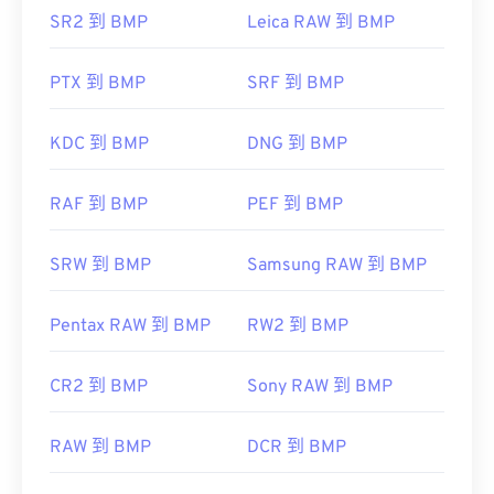
Photoshop
、Microsoft
Photos
、
Apple Preview
、
https://en.wikipedia.org/wiki/Portable_Document_Form
SR2 到 BMP
Leica RAW 到 BMP
Apple Photos
和
ColorStrokes
。
https://acrobat.adobe.com/us/en/why-
adobe/about-adobe-pdf.html
PTX 到 BMP
SRF 到 BMP
开发者：
微软公司
KDC 到 BMP
DNG 到 BMP
首次发布：
1985年11月20日
有用的链接：
RAF 到 BMP
PEF 到 BMP
https://en.wikipedia.org/wiki/BMP_file_format
https://docs.microsoft.com/en-
SRW 到 BMP
Samsung RAW 到 BMP
us/windows/win32/gdi/bitmaps
Pentax RAW 到 BMP
RW2 到 BMP
CR2 到 BMP
Sony RAW 到 BMP
RAW 到 BMP
DCR 到 BMP