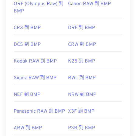
ORF (Olympus Raw) 到
Canon RAW 到 BMP
BMP
CR3 到 BMP
DRF 到 BMP
DCS 到 BMP
CRW 到 BMP
Kodak RAW 到 BMP
K25 到 BMP
Sigma RAW 到 BMP
RWL 到 BMP
NEF 到 BMP
NRW 到 BMP
Panasonic RAW 到 BMP
X3F 到 BMP
ARW 到 BMP
PSB 到 BMP