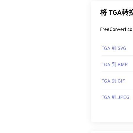
将 TGA
FreeConve
TGA 到 SVG
TGA 到 BMP
TGA 到 GIF
TGA 到 JPEG