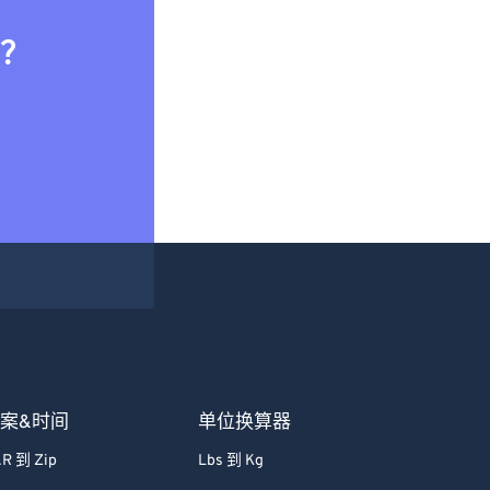
？
案&时间
单位换算器
R 到 Zip
Lbs 到 Kg