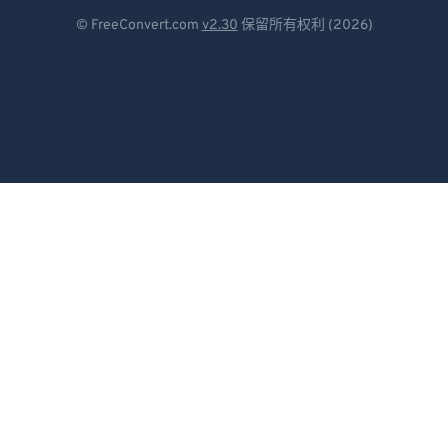
Deutsch
© FreeConvert.com
v2.30
保留所有权利 (2026)
Español
Français
Português
Italiano
Dutch
日本語
简体中文
繁體中文
한국어
Svenska