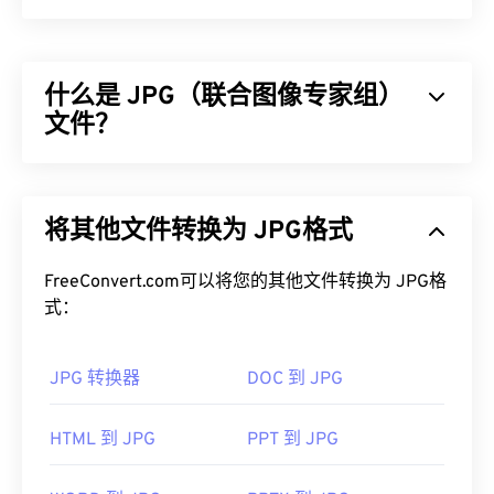
什么是 JPG（联合图像专家组）
文件？
JPG（联合图像专家组）是一种通用文件格式，利用
算法压缩照片和图形。JPG 提供的高压缩率是其广
将其他文件转换为 JPG格式
泛应用的原因。JPG 文件相对较小，非常适合在互
联网上传输和在网站上使用。您可以使用我们的
FreeConvert.com可以将您的其他文件转换为 JPG格
JPEG 压缩
工具将文件大小减少高达 80%！
式：
如果您需要更好的压缩效果，您可以将
JPG 转换为
WebP
，这是一种更新、更易压缩的文件格式。
JPG 转换器
DOC 到 JPG
如何打开 JPG 文件？
HTML 到 JPG
PPT 到 JPG
几乎所有图像查看器程序和应用程序都能识别并打开
JPG 文件。只需双击 JPG 文件，通常即可在默认图