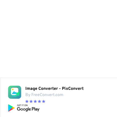
Image Converter - PixConvert
By FreeConvert.com