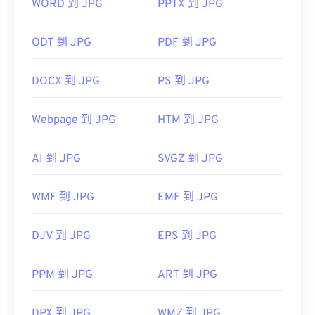
像查看器、图像编辑器或网页浏览器中打开它。要选
WORD 到 JPG
PPTX 到 JPG
择特定的应用程序打开文件，请右键单击并选择“打
开方式”。
ODT 到 JPG
PDF 到 JPG
JPG 文件可在
Chrome
等主流网页浏览器、
Microsoft Photos 等 Microsoft
应用程序以及
Apple
DOCX 到 JPG
PS 到 JPG
Preview
等 Mac OS 应用程序上自动打开。要调整
JPEG 图像大小，请使用我们的
图像调整器
工具。
Webpage 到 JPG
HTM 到 JPG
开发者：
联合图像专家组
AI 到 JPG
SVGZ 到 JPG
首次发布：
1992年9月18日
相关JPG工具：
WMF 到 JPG
EMF 到 JPG
使用我们的
颜色选择器
从图像中选择颜色
DJV 到 JPG
EPS 到 JPG
PPM 到 JPG
ART 到 JPG
DPX 到 JPG
WMZ 到 JPG