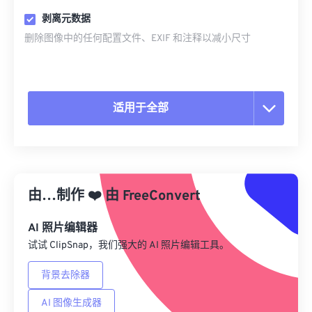
剥离元数据
删除图像中的任何配置文件、EXIF 和注释以减小尺寸
适用于全部
重置所有选项
从预设应用
由…制作
❤️
由
FreeConvert
另存为预设
AI 照片编辑器
试试 ClipSnap，我们强大的 AI 照片编辑工具。
背景去除器
AI 图像生成器