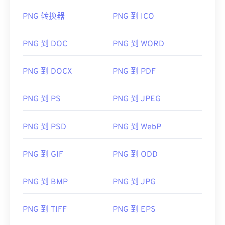
和编辑 PNG 文件。PNG 文件比其他类型的文件稍
大，因此将其添加到网页时请务必小心。PNG 文件
PNG 转换器
PNG 到 ICO
的一个有趣功能是能够在图像中创建透明度，尤其是
透明背景。
PNG 到 DOC
PNG 到 WORD
开发者：
PNG 到 DOCX
巴布亚新几内亚发展集团
PNG 到 PDF
首次发布：
1996年10月1日
PNG 到 PS
PNG 到 JPEG
有用的链接：
LifeWire 关于 PNG 的文章
PNG 到 PSD
PNG 到 WebP
关于 PNG 的 Wiki 文章
PNG 到 GIF
PNG 到 ODD
相关PNG工具：
使用我们的
颜色选择器
从图像中选择颜色
PNG 到 BMP
PNG 到 JPG
PNG 到 TIFF
PNG 到 EPS