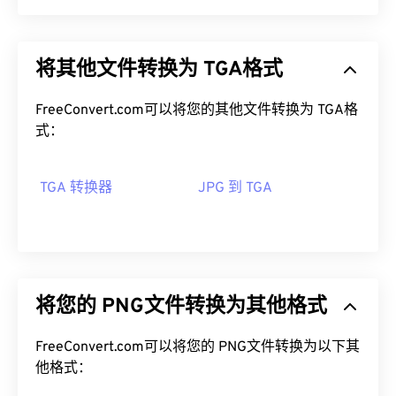
可移植网络图形 (PNG) 是一种
基于光栅的
文件类
型，可压缩图像以提高便携性。PNG 图像可以采用
将其他文件转换为 TGA格式
RGB
或
RGBA
颜色，并支持透明度，非常适合用于图
标或图形设计。PNG 还支持透明度更高的动画（例
如，尝试我们的
FreeConvert.com可以将您的其他文件转换为 TGA格
GIF 转 APNG
）。使用 PNG 的优势
包括：此外，PNG 是一种采用
式：
无损压缩
的
开放格
式
。
TGA 转换器
JPG 到 TGA
如何打开 PNG 文件？
通常，PNG 文件会在操作系统的默认图像查看器中
打开。PNG 文件在所有网页浏览器中也易于查看。
如果您在打开 PNG 文件时遇到问题，请使用我们的
PNG 转 JPG
、
PNG 转 WebP
或
PNG 转 BMP
转换
将您的 PNG文件转换为其他格式
器。
FreeConvert.com可以将您的 PNG文件转换为以下其
他格式：
GIMP
或
Adob​​e Photoshop
等其他程序也可用于打开