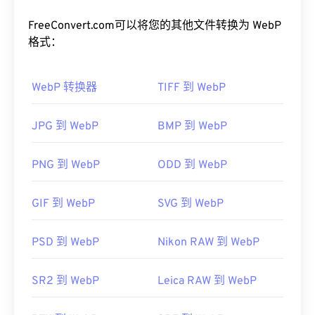
但视觉质量却相近。WebP 图像在网页和移动应用上
的加载速度非常快。
FreeConvert.com可以将您的其他文件转换为 WebP
格式：
如何打开 WebP 文件？
WebP 转换器
TIFF 到 WebP
默认打开 WebP 的程序是
Google
Chrome（Chrome）
，该程序可跨平台运行。WebP
文件也可在
GIMP
和
Microsoft Paint
上自动打开。除
JPG 到 WebP
BMP 到 WebP
Chrome 外，所有其他 Web 浏览器都支持 WebP 格
式。
PNG 到 WebP
ODD 到 WebP
可以尝试的其他免费查看器包括
Pixelmator
和
Photopea
。此外，还可以尝试
Corel PaintShop Pro
GIF 到 WebP
SVG 到 WebP
。在使用
IrfanView
、
Windows Photo Viewer
和
Adob​​e Photoshop
之前，请务必安装用于打开 WebP
PSD 到 WebP
Nikon RAW 到 WebP
的插件。
开发者：
谷歌
SR2 到 WebP
Leica RAW 到 WebP
首次发布：
2010 年 9 月