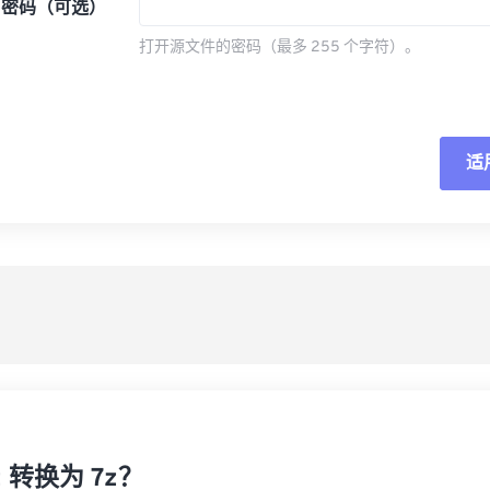
密码（可选）
打开源文件的密码（最多 255 个字符）。
适
重
从
另
z 转换为 7z？