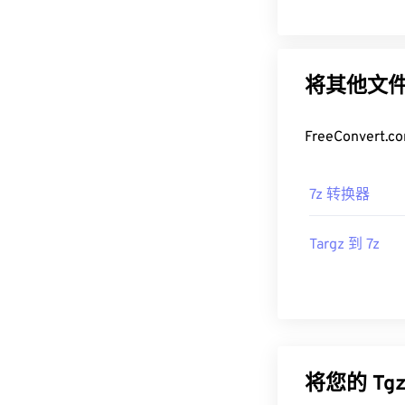
将其他文件
FreeConve
7z 转换器
Targz 到 7z
将您的 T