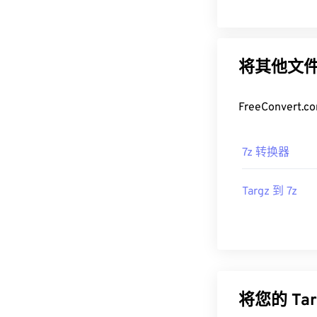
将其他文件
FreeConve
7z 转换器
Targz 到 7z
将您的 T