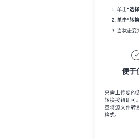
单击
“选
单击
“转
当状态变
便于
只需上传您的
转换按钮即可
量将
源文件
转
格式。