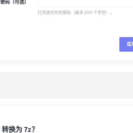
密码（可选）
打开源文件的密码（最多 255 个字符）。
适
重
从
另
r 转换为 7z？