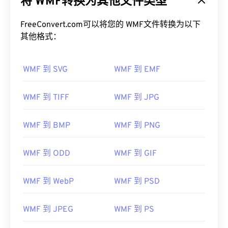
将 WMF转换为其他文件类型
位图图像。Microsoft 设计 WMF 是为了在 Microsoft
应用程序之间共享图形数据。WMF 是 32 位增强型
Windows 图元文件 (EMF) 的 16 位前身。
FreeConvert.com可以将您的 WMF文件转换为以下
其他格式：
如何打开 WMF 文件？
WMF 到 SVG
WMF 到 EMF
WMF 可以在 Windows 上通过兼容的图像程序（例如
CorelDraw Graphics Suite ）
轻松打开。另一个可以
在 Windows 和 macOS 上打开 WMF 的流行程序是
WMF 到 TIFF
WMF 到 JPG
Adob​​e Illustrator
。
另一个值得尝试的查看器是
XnView MP
，它跨平台
WMF 到 BMP
WMF 到 PNG
且免费。可以在 Windows 上打开 WMF 的程序包括
PhotoFiltre Studio
、
Ability Photopaint
和
Ultimate
WMF 到 ODD
WMF 到 GIF
Paint
。在 macOS 上，
WMF Converter Pro
是一个
不错的选择。
WMF 到 WebP
WMF 到 PSD
开发者：
微软
首次发行：
1992年
WMF 到 JPEG
WMF 到 PS