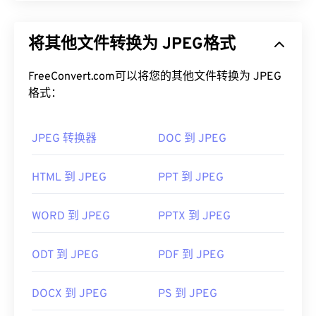
如何打开 WMF 文件？
JPEG（联合图像专家组）是一种通用文件格式，利
用算法压缩照片和图形。JPEG 提供的高压缩率是其
WMF 可以在 Windows 上通过兼容的图像程序（例如
将其他文件转换为 JPEG格式
广泛应用的原因。因此，JPEG 文件相对较小，非常
CorelDraw Graphics Suite ）
轻松打开。另一个可以
适合在互联网上传输和在网站上使用。您可以使用我
在 Windows 和 macOS 上打开 WMF 的流行程序是
FreeConvert.com可以将您的其他文件转换为 JPEG
们的
JPEG 压缩
工具将文件大小减少高达 80%！
Adob​​e Illustrator
。
格式：
如果您需要更好的压缩效果，您可以将
JPG 转换为
另一个值得尝试的查看器是
XnView MP
，它跨平台
WebP
，这是一种更新、更易压缩的文件格式。
且免费。可以在 Windows 上打开 WMF 的程序包括
JPEG 转换器
DOC 到 JPEG
PhotoFiltre Studio
、
Ability Photopaint
和
Ultimate
如何打开 JPEG 文件？
Paint
。在 macOS 上，
WMF Converter Pro
是一个
HTML 到 JPEG
PPT 到 JPEG
不错的选择。
几乎所有图像查看器程序和应用程序都能识别并打开
JPEG 文件。只需双击 JPEG 文件，通常即可在默认
开发者：
微软
图像查看器、图像编辑器或网页浏览器中打开它。要
WORD 到 JPEG
PPTX 到 JPEG
首次发行：
1992年
选择特定的应用程序打开文件，请右键单击，然后选
择“打开方式”。
ODT 到 JPEG
PDF 到 JPEG
JPEG 文件可以在流行的网络浏览器（例如
Chrome）
、Microsoft 应用程序（例如
Microsoft
DOCX 到 JPEG
PS 到 JPEG
Photos）
以及 Mac OS 应用程序（例如
Apple