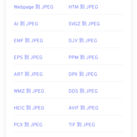
Preview）
上自动打开。
Webpage 到 JPEG
HTM 到 JPEG
开发者：
联合图像专家组
AI 到 JPEG
SVGZ 到 JPEG
首次发布：
1992年9月18日
有用的链接：
EMF 到 JPEG
DJV 到 JPEG
https://en.wikipedia.org/wiki/JPEG
https://www.lifewire.com/jpg-jpeg-file-4139913
EPS 到 JPEG
PPM 到 JPEG
ART 到 JPEG
DPX 到 JPEG
WMZ 到 JPEG
DDS 到 JPEG
HEIC 到 JPEG
AVIF 到 JPEG
PCX 到 JPEG
TIF 到 JPEG