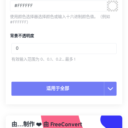
使用颜色选择器选择颜色或输入十六进制颜色值。（例如
#FFFFFF）
背景不透明度
有效输入范围为 0、0.1、0.2... 最多 1
适用于全部
重置所有选项
从预设应用
由…制作
❤️
由
FreeConvert