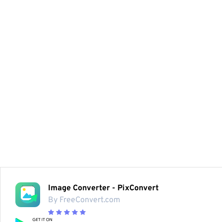
Image Converter - PixConvert
By FreeConvert.com