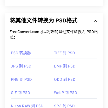
如何打开 WMF 文件？
Photoshop 文档 (PSD) 是
Adob​​e Photoshop 的默认
文件类型，Adobe Photoshop
是一款功能强大且复
WMF 可以在 Windows 上通过兼容的图像程序（例如
将其他文件转换为 PSD格式
杂的图形设计程序。PSD 可以将图像及其对应的图
CorelDraw Graphics Suite ）
轻松打开。另一个可以
层、
矢量路径
、对象、滤镜等复杂数组存储在一个文
在 Windows 和 macOS 上打开 WMF 的流行程序是
件中！PSD 允许用户对图像或图形设计的各个组件
FreeConvert.com可以将您的其他文件转换为 PSD格
Adob​​e Illustrator
。
进行精细编辑，同时以可访问的格式保留文件信息。
式：
PSD 的一个缺点是文件较大且不便于处理。
另一个值得尝试的查看器是
XnView MP
，它跨平台
且免费。可以在 Windows 上打开 WMF 的程序包括
PSD 转换器
TIFF 到 PSD
如何打开 PSD 文件？
PhotoFiltre Studio
、
Ability Photopaint
和
Ultimate
Paint
。在 macOS 上，
WMF Converter Pro
是一个
Adobe Photoshop 是打开 PSD 文件最常用的程序。
JPG 到 PSD
BMP 到 PSD
不错的选择。
GNU 图像处理程序（也称为
GIMP
）是 Adob​​e 产品
开发者：
微软
的免费替代品。
PNG 到 PSD
ODD 到 PSD
首次发行：
1992年
GIF 到 PSD
WebP 到 PSD
由于 PSD 文件较大，不易于传输、存储或共享。为
了解决这个问题，PSD 通常会被转换为可以压缩数
据的文件格式。最常见的是转换
为 JPEG 格式
（提供
Nikon RAW 到 PSD
SR2 到 PSD