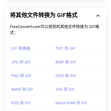
如何打开 WMF 文件？
图形交换格式 (GIF) 是一种位图文件格式，它使用
RGB 颜色模型，
依靠
像素
形成简单的图像。与未压
WMF 可以在 Windows 上通过兼容的图像程序（例如
将其他文件转换为 GIF格式
缩的
BMP
文件格式不同，GIF 采用
无损压缩
，并支持
CorelDraw Graphics Suite ）
轻松打开。另一个可以
无音频动画。GIF 最常见的用途是动画形式的广告、
在 Windows 和 macOS 上打开 WMF 的流行程序是
社交媒体上的情感回复以及经常在互联网上疯传的表
FreeConvert.com可以将您的其他文件转换为 GIF格
Adob​​e Illustrator
。
情包。
式：
另一个值得尝试的查看器是
XnView MP
，它跨平台
如何打开 GIF 文件？
且免费。可以在 Windows 上打开 WMF 的程序包括
GIF 转换器
TIFF 到 GIF
PhotoFiltre Studio
、
Ability Photopaint
和
Ultimate
几乎所有网络浏览器都支持 GIF，这使其比 PNG 等
Paint
。在 macOS 上，
WMF Converter Pro
是一个
其他图像格式具有明显的优势。此外，GIF 可以在包
JPG 到 GIF
BMP 到 GIF
不错的选择。
括 iPhone 和 iPad 在内的 Apple 移动设备上打开，
开发者：
微软
这使得它比
Adob​​e Flash
更受欢迎。
PNG 到 GIF
ODD 到 GIF
首次发行：
1992年
WebP 到 GIF
SVG 到 GIF
GIF 几乎可以在所有图像查看器应用程序、网页浏览
器和操作系统上轻松打开。要打开 GIF 进行编辑，
请使用
Adob​​e Photoshop
等应用程序。在 Windows
PSD 到 GIF
Nikon RAW 到 GIF
系统中，可以使用
Microsoft Photos
、Adobe