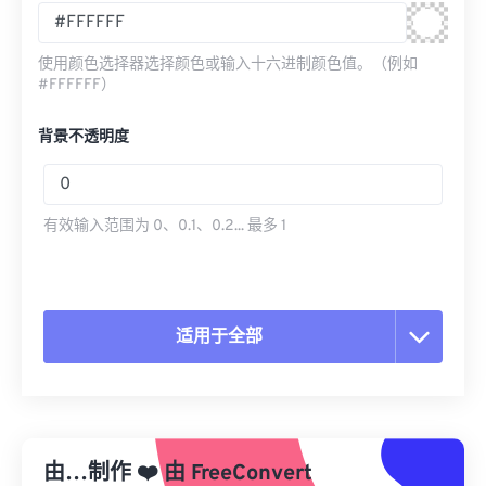
使用颜色选择器选择颜色或输入十六进制颜色值。（例如
#FFFFFF）
背景不透明度
有效输入范围为 0、0.1、0.2... 最多 1
适用于全部
重置所有选项
从预设应用
由…制作
❤️
由
FreeConvert