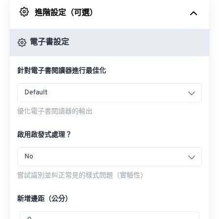
進階設定（可選）
來自 Google 雲端硬碟
電子書設定
來自 OneDrive
針對電子書閱讀器進行最佳化
來自網址
Default
優化電子書閱讀器的輸出
啟用啟發式處理？
No
嘗試識別並糾正常見的樣式問題（實驗性）
新增邊距（公分）