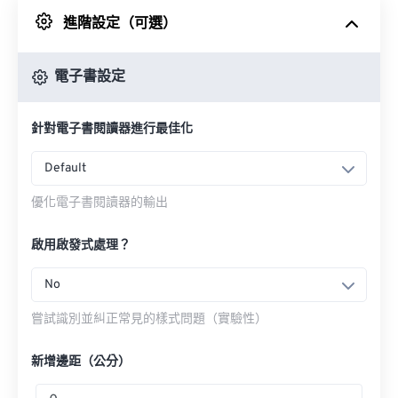
進階設定（可選）
來自 Google 雲端硬碟
電子書設定
來自 OneDrive
針對電子書閱讀器進行最佳化
來自網址
Default
優化電子書閱讀器的輸出
啟用啟發式處理？
No
嘗試識別並糾正常見的樣式問題（實驗性）
新增邊距（公分）