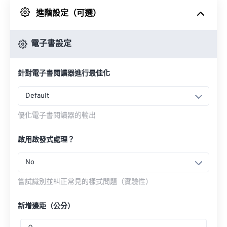
進階設定（可選）
來自 Google 雲端硬碟
電子書設定
來自 OneDrive
針對電子書閱讀器進行最佳化
來自網址
Default
優化電子書閱讀器的輸出
啟用啟發式處理？
No
嘗試識別並糾正常見的樣式問題（實驗性）
新增邊距（公分）