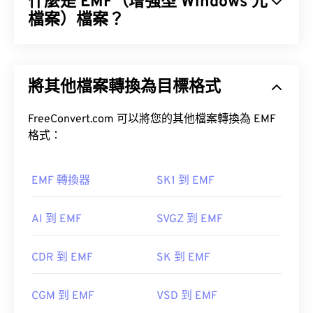
什麼是 EMF（增強型 Windows 元
程式之間共用圖形資料。 WMF 是 32 位元增強型
Windows 元檔案 (EMF) 的 16 位元前身。
檔案）檔案？
如何開啟 WMF 檔案？
增強型 Windows 元檔案 (EMF) 是一種基於點陣圖的
檔案格式，它是
XnView MP
，它支援跨平台運行。
在 Windows 系統中，可以使用相容的影像處理程序
將其他檔案轉換為目標格式
在 Microsoft Windows 系統上，常用的 WMF 開啟程
輕鬆開啟 WMF 文件，例如
CorelDraw Graphics
式是
CorelDraw Graphics Suite
。在 macOS 系統
Suite
。
上，可以嘗試使用
FreeConvert.com 可以將您的其他檔案轉換為 EMF
WMF Converter Pro
。
格式：
Adobe Illustrator
Adobe Illustrator
另一個可以嘗試的替代檢視器是
XnView MP
，它是
EMF 轉換器
SK1 到 EMF
其他可嘗試的檢視器包括：
PhotoFiltre Studio
、
跨平台的免費軟體。可以在 Windows 上開啟 WMF
Ability Photopaint
和 Windows 系統上的
微軟
檔案的程式包括
PhotoFiltre Studio
、
Ability
AI 到 EMF
SVGZ 到 EMF
首次發布：
1992
Photopaint
和
Ability
和
Ultimate Painta
和
Ultimate Painta
和
Ultimate Painta
。
CDR 到 EMF
SK 到 EMF
CGM 到 EMF
VSD 到 EMF
開發人員：
微軟