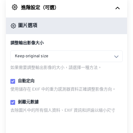
進階設定（可選）
來自 Google 雲端硬碟
圖片選項
來自 OneDrive
調整輸出影像大小
來自網址
Keep original size
如果需要調整輸出影像的大小，請選擇一種方法。
自動定向
使用儲存在 EXIF 中的重力感測器資料正確調整影像方向。
剝離元數據
去除圖片中的所有個人資料、EXIF 資訊和評論以縮小尺寸