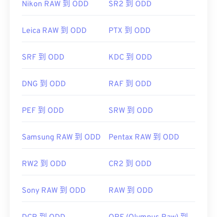
Nikon RAW 到 ODD
SR2 到 ODD
器和作業系統上輕鬆開啟。
Adobe
Leica RAW 到 ODD
PTX 到 ODD
Photoshop
Microsoft Photos
Photoshop Elements
SRF 到 ODD
KDC 到 ODD
...AL!3085!10!79164910832028!79165044954577&ef
href="https://www.roxio.com/en/products/creator/pro/
DNG 到 ODD
RAF 到 ODD
utm_source=bing&utm_medium=cpc&utm_term=
roxio%20creator%20nxt%20pro&utm_campaign=Roxio_
PEF 到 ODD
SRW 到 ODD
target="_blank">NXT Pro
Samsung RAW 到 ODD
Pentax RAW 到 ODD
RW2 到 ODD
CR2 到 ODD
Sony RAW 到 ODD
RAW 到 ODD