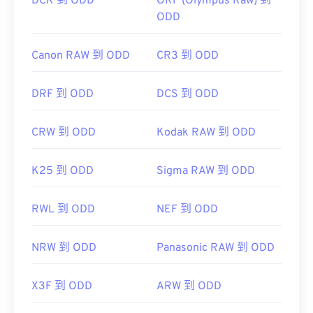
DCR 到 ODD
ORF (Olympus Raw) 到
ODD
Canon RAW 到 ODD
CR3 到 ODD
DRF 到 ODD
DCS 到 ODD
CRW 到 ODD
Kodak RAW 到 ODD
K25 到 ODD
Sigma RAW 到 ODD
RWL 到 ODD
NEF 到 ODD
NRW 到 ODD
Panasonic RAW 到 ODD
X3F 到 ODD
ARW 到 ODD