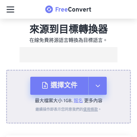
來源到目標轉換器
在線免費將源語言轉換為目標語言。
選擇文件
最大檔案大小 1GB.
報名
更多內容
來自裝置
繼續操作即表示您同意我們的
使用條款
。
來自 Dropbox