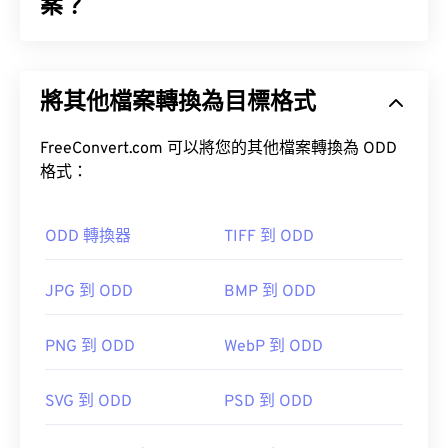
案？
圖形交換格式 (GIF) 是一種點陣圖檔案格式，它是基
於像素 (
像素
)，並使用 RGB 顏色模型 (
BMP
) 不同，
將其他檔案轉換為目標格式
GIF 使用無損壓縮 (
無損音頻)，並且支援無音訊動
畫。
FreeConvert.com 可以將您的其他檔案轉換為 ODD
GIF 最常見的用途是以動畫形式出現在廣告、社群媒
格式：
體上的情緒回覆和表情符號中，這些內容經常在網路
上迅速傳播。
ODD 轉換器
TIFF 到 ODD
如何開啟 GIF 檔案？
JPG 到 ODD
BMP 到 ODD
幾乎所有網頁瀏覽器都支援 GIF，這使其比其他圖像
格式（例如 PNG）更具優勢。此外，GIF 可以在蘋
果行動裝置（包括 iPhone 和 iPad）上打開，這使得
PNG 到 ODD
WebP 到 ODD
它比
Adobe Flash
更受歡迎。
SVG 到 ODD
PSD 到 ODD
GIF 幾乎可以在所有影像檢視器應用程式、網頁瀏覽