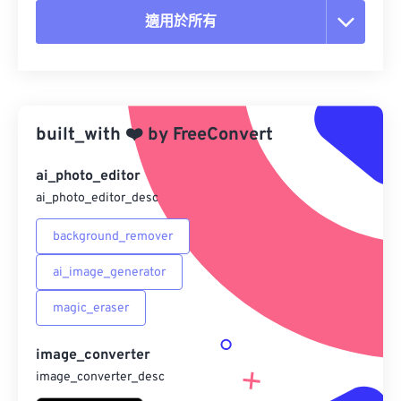
適用於所有
重置所有選項
應用預設
built_with
❤️
by
FreeConvert
另存為預設
ai_photo_editor
ai_photo_editor_desc
background_remover
ai_image_generator
magic_eraser
image_converter
image_converter_desc