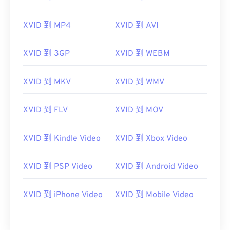
00
00
00
00
00
00
00
00
XVID 到 MP4
XVID 到 AVI
XVID 到 3GP
XVID 到 WEBM
00
00
00
00
00
00
00
00
01
01
01
01
01
01
01
01
XVID 到 MKV
XVID 到 WMV
02
02
02
02
02
02
02
02
03
03
03
03
03
03
03
03
XVID 到 FLV
XVID 到 MOV
04
04
04
04
04
04
04
04
XVID 到 Kindle Video
XVID 到 Xbox Video
05
05
05
05
05
05
05
05
06
06
06
06
06
06
06
06
XVID 到 PSP Video
XVID 到 Android Video
07
07
07
07
07
07
07
07
XVID 到 iPhone Video
XVID 到 Mobile Video
08
08
08
08
08
08
08
08
09
09
09
09
09
09
09
09