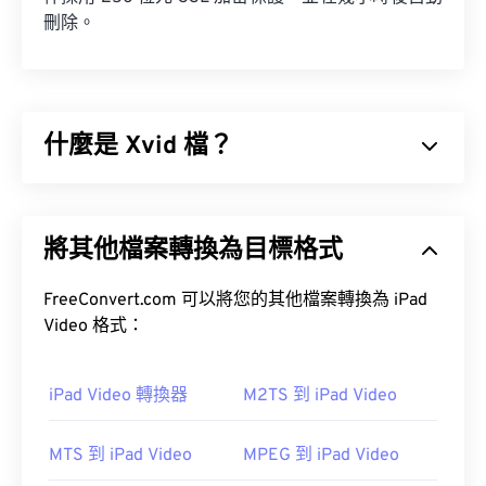
刪除。
什麼是 Xvid 檔？
Xvid 是一個免費的、
開源
影片
編解碼器
庫。它以
GNU GPL 許可證
發布，這是一種軟體自由許可證。
將其他檔案轉換為目標格式
Xvid 實現了
ISO MPEG-4 標準
。它使用“有損”壓縮，
但能保持較高的視頻品質。
FreeConvert.com 可以將您的其他檔案轉換為 iPad
Video 格式：
iPad Video 轉換器
M2TS 到 iPad Video
如何開啟 Xvid 檔案？
MTS 到 iPad Video
MPEG 到 iPad Video