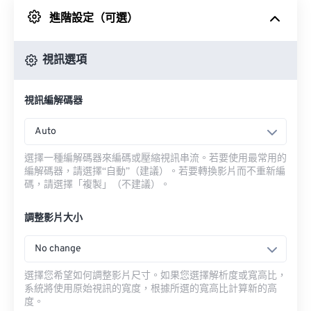
進階設定（可選）
來自 Google 雲端硬碟
視訊選項
來自 OneDrive
視訊編解碼器
來自網址
Auto
選擇一種編解碼器來編碼或壓縮視訊串流。若要使用最常用的
編解碼器，請選擇“自動”（建議）。若要轉換影片而不重新編
碼，請選擇「複製」（不建議）。
調整影片大小
No change
選擇您希望如何調整影片尺寸。如果您選擇解析度或寬高比，
系統將使用原始視訊的寬度，根據所選的寬高比計算新的高
度。