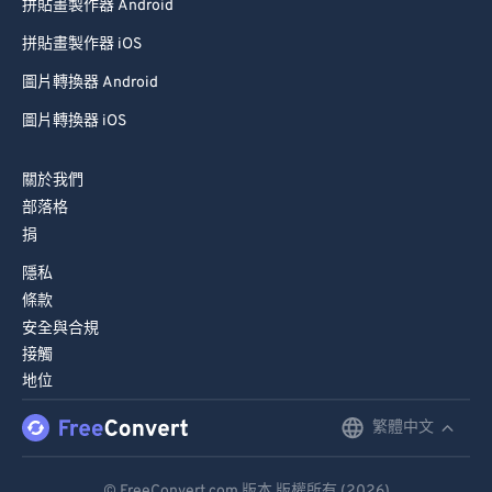
89
89
拼貼畫製作器 Android
90
90
拼貼畫製作器 iOS
91
91
圖片轉換器 Android
92
92
圖片轉換器 iOS
93
93
關於我們
94
94
部落格
95
95
捐
96
96
隱私
97
97
條款
安全與合規
98
98
接觸
99
99
地位
繁體中文
English
Deutsch
© FreeConvert.com 版本 版權所有 (2026)