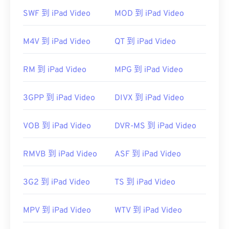
作為開源軟體，Xvid 幾乎可以在所有主流平台上開
啟。 DivX 為 PC 開發了 Xvid，但它也可以在 Mac
SWF 到 iPad Video
MOD 到 iPad Video
OS X、Linux 和 Windows 上正常開啟。
M4V 到 iPad Video
QT 到 iPad Video
RM 到 iPad Video
MPG 到 iPad Video
可以播放 Xvid 檔案的平台範例包括
VLC 媒體播放器
3GPP 到 iPad Video
DIVX 到 iPad Video
和
MPlayer
。目前，Xvid 不支援字幕或互動式選
單，但它相容於提供這些功能的免費第三方工具。
VOB 到 iPad Video
DVR-MS 到 iPad Video
AutoGK
RMVB 到 iPad Video
ASF 到 iPad Video
開發者：
DivX
3G2 到 iPad Video
TS 到 iPad Video
初始發布：
2001
實用連結：
MPV 到 iPad Video
WTV 到 iPad Video
https://en.wikipedia.org/wiki/Xvid