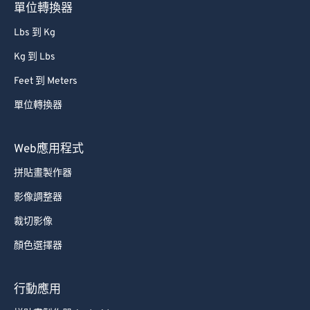
76
76
單位轉換器
77
77
Lbs 到 Kg
78
78
Kg 到 Lbs
79
79
Feet 到 Meters
80
80
單位轉換器
81
81
82
82
Web應用程式
83
83
拼貼畫製作器
84
84
影像調整器
85
85
裁切影像
86
86
顏色選擇器
87
87
88
88
行動應用