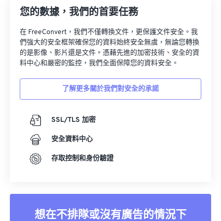
您的數據，我們的首要任務
24
24
24
24
24
24
25
25
25
25
25
25
在 FreeConvert，我們不僅轉換文件，更保護文件安全。我
們強大的安全框架確保您的資料始終安全無虞，無論您轉換
26
26
26
26
26
26
的是影像、影片還是文件。憑藉先進的加密技術、安全的資
料中心和嚴密的監控，我們全面保障您的資料安全。
27
27
27
27
27
27
28
28
28
28
28
28
了解更多關於我們對安全的承諾
29
29
29
29
29
29
30
30
30
30
30
30
SSL/TLS 加密
31
31
31
31
31
31
安全資料中心
32
32
32
32
32
32
存取控制和身份驗證
33
33
33
33
33
33
34
34
34
34
34
34
35
35
35
35
35
35
想在不排隊或沒有廣告的情況下
36
36
36
36
36
36