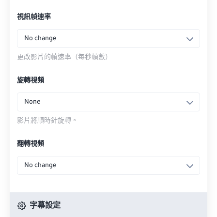
視訊幀速率
No change
更改影片的幀速率（每秒幀數）
旋轉視頻
None
影片將順時針旋轉。
翻轉視頻
No change
字幕設定