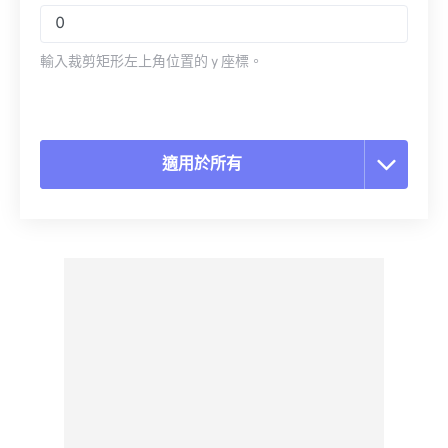
輸入裁剪矩形左上角位置的 y 座標。
適用於所有
重置所有選項
應用預設
另存為預設