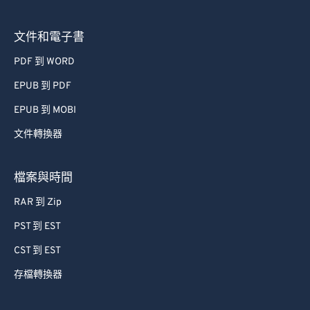
63
63
64
64
文件和電子書
65
65
PDF 到 WORD
66
66
EPUB 到 PDF
67
67
EPUB 到 MOBI
68
68
文件轉換器
69
69
70
70
檔案與時間
71
71
RAR 到 Zip
72
72
PST 到 EST
73
73
CST 到 EST
74
74
存檔轉換器
75
75