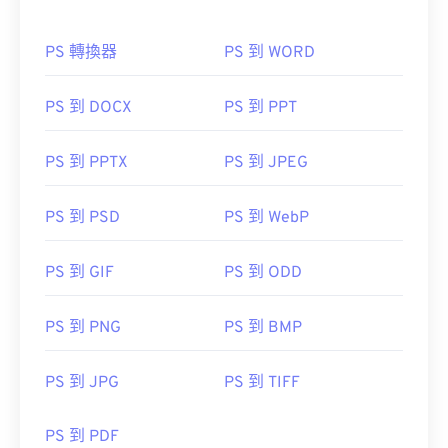
PS 轉換器
PS 到 WORD
PS 到 DOCX
PS 到 PPT
PS 到 PPTX
PS 到 JPEG
PS 到 PSD
PS 到 WebP
PS 到 GIF
PS 到 ODD
PS 到 PNG
PS 到 BMP
PS 到 JPG
PS 到 TIFF
PS 到 PDF