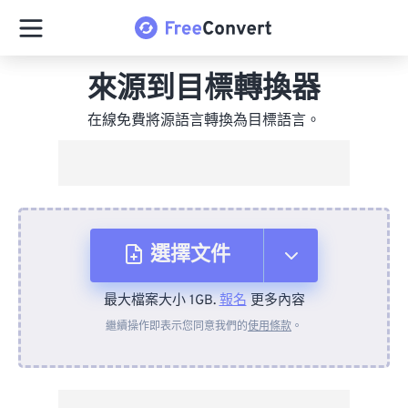
來源到目標轉換器
在線免費將源語言轉換為目標語言。
選擇文件
最大檔案大小 1GB.
報名
更多內容
來自裝置
繼續操作即表示您同意我們的
使用條款
。
來自 Dropbox