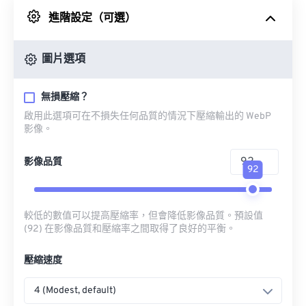
進階設定（可選）
來自 Google 雲端硬碟
圖片選項
來自 OneDrive
無損壓縮？
啟用此選項可在不損失任何品質的情況下壓縮輸出的 WebP
來自網址
影像。
影像品質
92
較低的數值可以提高壓縮率，但會降低影像品質。預設值
(92) 在影像品質和壓縮率之間取得了良好的平衡。
壓縮速度
4 (Modest, default)