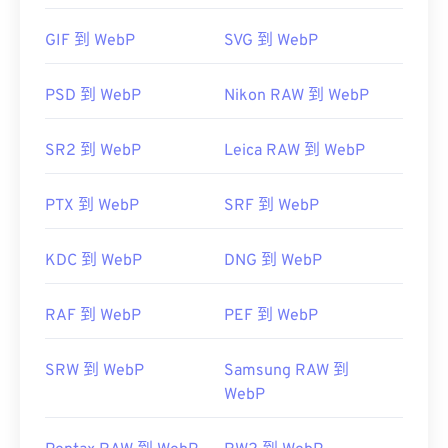
您也可以嘗試使用 Pixelmator 和 Photopea。此外，
GIF 到 WebP
SVG 到 WebP
還可以試試 Corel PaintShop Pro。
IrfanView
Windows17"
Adobe Photoshop
PSD 到 WebP
Nikon RAW 到 WebP
開發者：
Google
SR2 到 WebP
Leica RAW 到 WebP
初始發布：
2010 年 9 月
實用連結：
PTX 到 WebP
SRF 到 WebP
Google 開發者關於 WebP 的文章
壓縮
KDC 到 WebP
DNG 到 WebP
相關 WebP 工具：
使用我們的
顏色選擇器
從 WebP 映像中擷取顏色
RAF 到 WebP
PEF 到 WebP
SRW 到 WebP
Samsung RAW 到
WebP