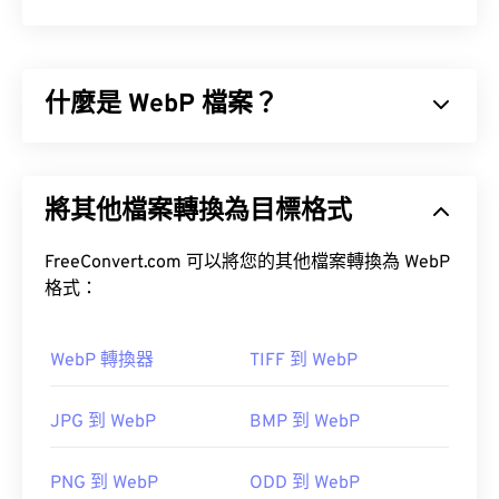
什麼是 WebP 檔案？
WebP 是一種開源檔案類型，它使用
預測壓縮
技術來
建立非常適合網頁和行動應用程式的圖片。 WebP
將其他檔案轉換為目標格式
圖片比
JPEG (JPG)
和
便攜式網路圖形 (PNG)
檔案小
30%，且視覺品質相近。 WebP 圖片在網頁和行動
應用程式上載入速度很快。
FreeConvert.com 可以將您的其他檔案轉換為 WebP
格式：
如何開啟 WebP 檔案？
WebP 轉換器
TIFF 到 WebP
開啟 WebP 檔案的預設程式是
Google Chrome
(Chrome)
，它可在各種平台上運作。
JPG 到 WebP
BMP 到 WebP
PNG 到 WebP
ODD 到 WebP