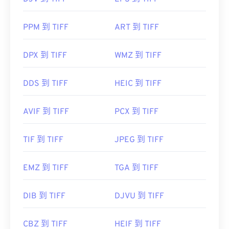
其他替代程序包括
ColorStrokes
、GNU 影像處理程
PPM 到 TIFF
ART 到 TIFF
序 (
get="sf.
href="https://www.adobe.com/products/photoshop.html
DPX 到 TIFF
WMZ 到 TIFF
sdid=KKQIN&mv=search&kw=photoshop&
amp;s_kwcid=AL!3085!10!79027473338356!205417149
target="_blank">Photoshop
DDS 到 TIFF
HEIC 到 TIFF
，以及
ACDSee
也可用
於開啟和處理 TIFF 檔案。 Corporation，現為
Adobe公司
AVIF 到 TIFF
PCX 到 TIFF
初始發布：
1986
TIF 到 TIFF
JPEG 到 TIFF
實用連結：
https://www.adobe.com/creativecloud/file-
EMZ 到 TIFF
TGA 到 TIFF
types/image/raster/tiff-file.html
https://www.filep-ext.
DIB 到 TIFF
DJVU 到 TIFF
CBZ 到 TIFF
HEIF 到 TIFF