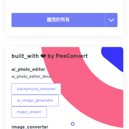
適用於所有
重置所有選項
應用預設
built_with
❤️
by
FreeConvert
另存為預設
ai_photo_editor
ai_photo_editor_desc
background_remover
ai_image_generator
magic_eraser
image_converter