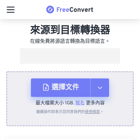
來源到目標轉換器
在線免費將源語言轉換為目標語言。
選擇文件
最大檔案大小 1GB.
報名
更多內容
來自裝置
繼續操作即表示您同意我們的
使用條款
。
來自 Dropbox