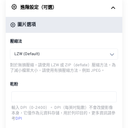
進階設定（可選）
來自 Google 雲端硬碟
圖片選項
來自 OneDrive
壓縮法
來自網址
LZW (Default)
對於無損壓縮，請使用 LZW 或 ZIP（deflate）壓縮方法。為
了減小檔案大小，請使用有損壓縮方法，例如 JPEG。
乾粉
輸入 DPI（0-2400）。 DPI（每英吋點數）不會改變影像
本身，它僅作為元資料存儲，用於列印目的。更多資訊請參
考
DPI