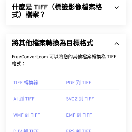
什麼是 TIFF（標籤影像檔案格
式）檔案？
標籤影像檔案格式 (TIFF)，也稱為 TIF，是最常見的
影像檔案格式之一。 TIFF 檔案最常見的用途是數位
將其他檔案轉換為目標格式
廣告和桌面出版。
FreeConvert.com 可以將您的其他檔案轉換為 TIFF
容器
格式：
如何開啟 TIFF 檔案？
TIFF 轉換器
PDF 到 TIFF
打開 TIFF 文件最常用的程序是 Windows 系統的
AI 到 TIFF
SVGZ 到 TIFF
Photo Viewer
和 macOS 系統的
Apple Preview
。
XnView MP
WMF 到 TIFF
EMF 到 TIFF
TIFF 轉 JPG
DJV 到 TIFF
EPS 到 TIFF