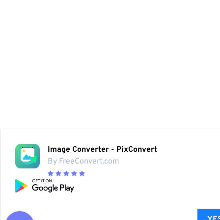
Image Converter - PixConvert
By FreeConvert.com
YES