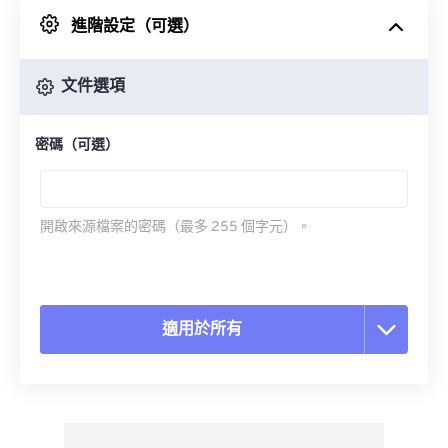
進階設定（可選）
來自 Google 雲端硬碟
文件選項
來自 OneDrive
密碼（可選）
來自網址
開啟來源檔案的密碼（最多 255 個字元）。
適用於所有
重置所有選項
應用預設