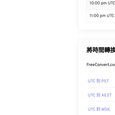
10:00 pm UT
11:00 pm UTC
將時間轉
FreeConve
UTC 到 PST
UTC 到 AEST
UTC 到 MSK