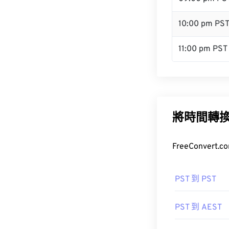
10:00 pm PS
11:00 pm PST
將時間轉
FreeConve
PST 到 PST
PST 到 AEST