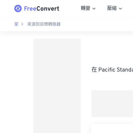
轉變
壓縮
家
來源到目標轉換器
在 Pacific St