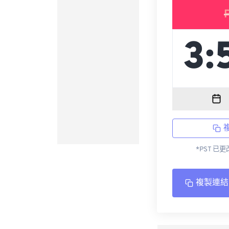
*PST 已
複製連結