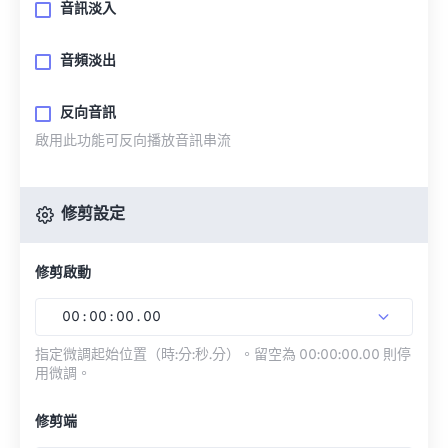
音訊淡入
音頻淡出
反向音訊
啟用此功能可反向播放音訊串流
修剪設定
修剪啟動
00
:
00
:
00
.
00
指定微調起始位置（時:分:秒.分）。留空為 00:00:00.00 則停
用微調。
修剪端