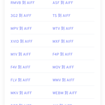
RMVB 到 AIFF
ASF 到 AIFF
https://www.lifewire.com/aiff-aif-aifc-files-
2619569
3G2 到 AIFF
TS 到 AIFF
MPV 到 AIFF
WTV 到 AIFF
XVID 到 AIFF
MXF 到 AIFF
M1V 到 AIFF
F4P 到 AIFF
F4V 到 AIFF
MOV 到 AIFF
FLV 到 AIFF
WMV 到 AIFF
MKV 到 AIFF
WEBM 到 AIFF