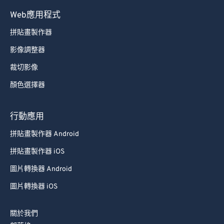
70
70
Web應用程式
71
71
拼貼畫製作器
72
72
影像調整器
73
73
裁切影像
74
74
顏色選擇器
75
75
76
76
行動應用
77
77
拼貼畫製作器 Android
78
78
拼貼畫製作器 iOS
79
79
圖片轉換器 Android
80
80
圖片轉換器 iOS
81
81
82
82
關於我們
83
83