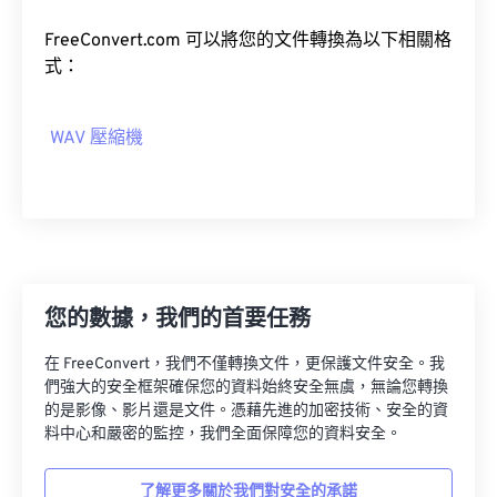
04
04
04
04
04
04
04
04
05
05
05
05
05
05
05
05
FreeConvert.com 可以將您的文件轉換為以下相關格
式：
06
06
06
06
06
06
06
06
07
07
07
07
07
07
07
07
WAV 壓縮機
08
08
08
08
08
08
08
08
09
09
09
09
09
09
09
09
10
10
10
10
10
10
10
10
11
11
11
11
11
11
11
11
12
12
12
12
12
12
12
12
您的數據，我們的首要任務
13
13
13
13
13
13
13
13
在 FreeConvert，我們不僅轉換文件，更保護文件安全。我
14
14
14
14
14
14
14
14
們強大的安全框架確保您的資料始終安全無虞，無論您轉換
的是影像、影片還是文件。憑藉先進的加密技術、安全的資
15
15
15
15
15
15
15
15
料中心和嚴密的監控，我們全面保障您的資料安全。
16
16
16
16
16
16
16
16
17
17
17
17
17
17
17
17
了解更多關於我們對安全的承諾