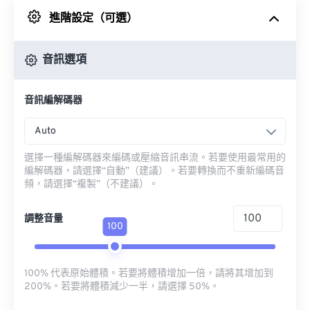
進階設定（可選）
來自 Google 雲端硬碟
音訊選項
來自 OneDrive
音訊編解碼器
來自網址
Auto
選擇一種編解碼器來編碼或壓縮音訊串流。若要使用最常用的
編解碼器，請選擇“自動”（建議）。若要轉換而不重新編碼音
頻，請選擇“複製”（不建議）。
調整音量
100
100% 代表原始體積。若要將體積增加一倍，請將其增加到
200%。若要將體積減少一半，請選擇 50%。