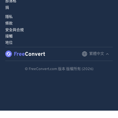
部落格
捐
84
84
隱私
85
85
條款
86
86
安全與合規
87
87
接觸
地位
88
88
89
89
繁體中文
English
90
90
Deutsch
© FreeConvert.com 版本 版權所有 (2026)
91
91
Español
92
92
Français
93
93
Português
94
94
95
95
Italiano
96
96