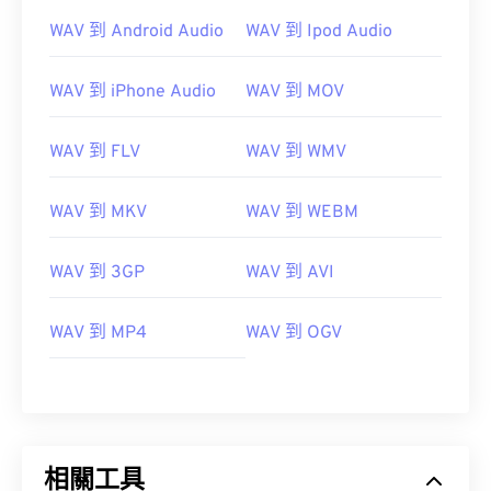
WAV 到 Android Audio
WAV 到 Ipod Audio
WAV 到 iPhone Audio
WAV 到 MOV
WAV 到 FLV
WAV 到 WMV
WAV 到 MKV
WAV 到 WEBM
00
00
00
00
00
00
00
00
WAV 到 3GP
WAV 到 AVI
WAV 到 MP4
WAV 到 OGV
00
00
00
00
00
00
00
00
01
01
01
01
01
01
01
01
02
02
02
02
02
02
02
02
03
03
03
03
03
03
03
03
相關工具