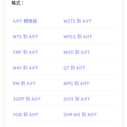
開啟 WAV 檔案的預設播放器是
Windows Media
音符，這對音樂家來說非常有用。
格式：
Player
。
iTunes
VLC 媒體播放器
WAV
AIFF 轉換器
M2TS 到 AIFF
如何開啟 AIFF 檔案？
UltraMixer
MTS 到 AIFF
MPEG 到 AIFF
預設情況下，AIFF 檔案會在
Windows Media Player
或
iTunes
中開啟，具體取決於作業系統。
Elmedia Player
SWF 到 AIFF
MOD 到 AIFF
VLC 媒體播放
器
Audacity
Winamp
Android
開發者：
Microsoft
，
IBIB
M4V 到 AIFF
QT 到 AIFF
初始發布：
1991
RM 到 AIFF
MPG 到 AIFF
實用連結：
https://en.wikipedia.org/wiki/WAV
開發者：
蘋果
3GPP 到 AIFF
DIVX 到 AIFF
https://www.techopedia.com/definition/12636/wavefor
首次發布：
1988
audio-wav
VOB 到 AIFF
DVR-MS 到 AIFF
實用連結：
https://en.wikipedia.org/wiki/Audio_Interchange_File_F