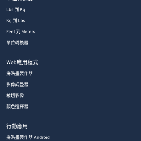
62
62
Lbs 到 Kg
63
63
Kg 到 Lbs
64
64
Feet 到 Meters
65
65
66
66
單位轉換器
67
67
Web應用程式
68
68
拼貼畫製作器
69
69
影像調整器
70
70
裁切影像
71
71
顏色選擇器
72
72
73
73
行動應用
74
74
拼貼畫製作器 Android
75
75