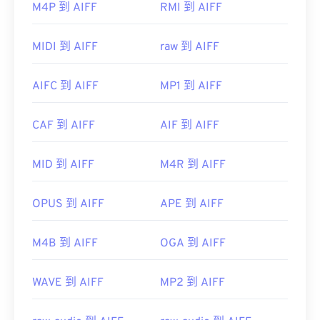
M4P 到 AIFF
RMI 到 AIFF
預設情況下，AIFF 檔案會在
Windows Media Player
或
iTunes
中開啟，具體取決於作業系統。
MIDI 到 AIFF
raw 到 AIFF
VLC 媒體播放
器
Audacity
Winamp
Android
AIFC 到 AIFF
MP1 到 AIFF
CAF 到 AIFF
AIF 到 AIFF
開發者：
蘋果
MID 到 AIFF
M4R 到 AIFF
首次發布：
1988
OPUS 到 AIFF
APE 到 AIFF
實用連結：
https://en.wikipedia.org/wiki/Audio_Interchange_File_F
M4B 到 AIFF
OGA 到 AIFF
https://www.lifewire.com/aiff-aif-aifc-files-
2619569
WAVE 到 AIFF
MP2 到 AIFF