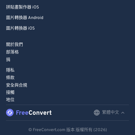
拼貼畫製作器 iOS
76
76
圖片轉換器 Android
77
77
圖片轉換器 iOS
78
78
79
79
關於我們
80
80
部落格
81
81
捐
82
82
隱私
條款
83
83
安全與合規
84
84
接觸
地位
85
85
86
86
繁體中文
English
87
87
Deutsch
© FreeConvert.com 版本 版權所有 (2026)
88
88