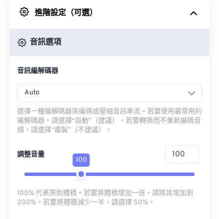
進階設定（可選）
來自 Google 雲端硬碟
音訊選項
來自 OneDrive
音訊編解碼器
來自網址
Auto
選擇一種編解碼器來編碼或壓縮音訊串流。若要使用最常用的
編解碼器，請選擇“自動”（建議）。若要轉換而不重新編碼音
頻，請選擇“複製”（不建議）。
調整音量
100
100% 代表原始體積。若要將體積增加一倍，請將其增加到
200%。若要將體積減少一半，請選擇 50%。