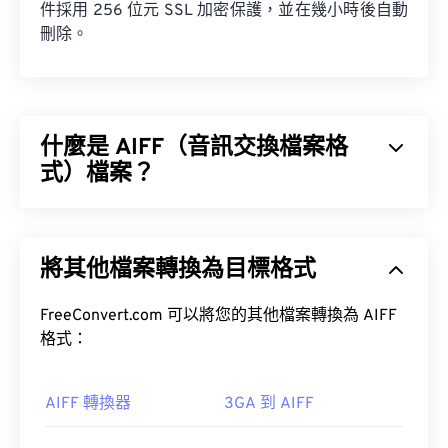
件採用 256 位元 SSL 加密保護，並在幾小時後自動
刪除。
什麼是 AIFF（音訊交換檔案格
式）檔案？
蘋果
開發了音訊交換檔案格式 (AIFF)，用於儲存高
品質的數位音訊（波形）資料。許多專業人士都在使
將其他檔案轉換為目標格式
用它，尤其是蘋果平台的用戶。它是
無損
，這意味著
不會損失原始音訊的品質或數據，但也意味著 AIFF
檔案會佔用更多空間。 AIFF 可以定位
FreeConvert.com 可以將您的其他檔案轉換為 AIFF
循環點數據
和
音符，這對音樂家來說非常有用。
格式：
AIFF 轉換器
3GA 到 AIFF
如何開啟 AIFF 檔案？