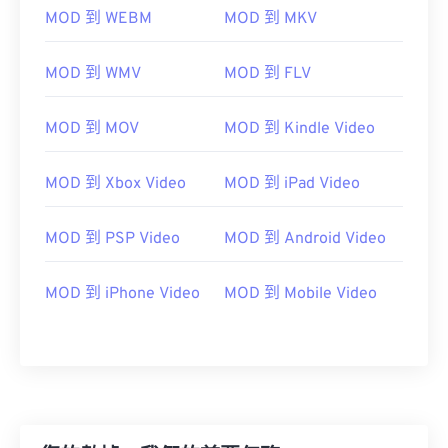
MOD 到 WEBM
MOD 到 MKV
00
00
00
00
00
00
00
00
MOD 到 WMV
MOD 到 FLV
MOD 到 MOV
MOD 到 Kindle Video
00
00
00
00
00
00
00
00
01
01
01
01
01
01
01
01
MOD 到 Xbox Video
MOD 到 iPad Video
02
02
02
02
02
02
02
02
03
03
03
03
03
03
03
03
MOD 到 PSP Video
MOD 到 Android Video
04
04
04
04
04
04
04
04
MOD 到 iPhone Video
MOD 到 Mobile Video
05
05
05
05
05
05
05
05
06
06
06
06
06
06
06
06
07
07
07
07
07
07
07
07
08
08
08
08
08
08
08
08
09
09
09
09
09
09
09
09