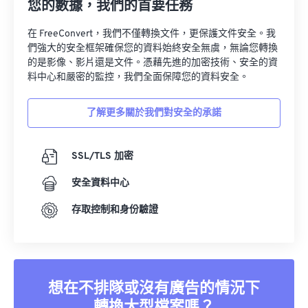
您的數據，我們的首要任務
10
10
10
10
10
10
10
10
在 FreeConvert，我們不僅轉換文件，更保護文件安全。我
11
11
11
11
11
11
11
11
們強大的安全框架確保您的資料始終安全無虞，無論您轉換
的是影像、影片還是文件。憑藉先進的加密技術、安全的資
12
12
12
12
12
12
12
12
料中心和嚴密的監控，我們全面保障您的資料安全。
13
13
13
13
13
13
13
13
14
14
14
14
14
14
14
14
了解更多關於我們對安全的承諾
15
15
15
15
15
15
15
15
SSL/TLS 加密
16
16
16
16
16
16
16
16
17
17
17
17
17
17
17
17
安全資料中心
18
18
18
18
18
18
18
18
存取控制和身份驗證
19
19
19
19
19
19
19
19
20
20
20
20
20
20
20
20
21
21
21
21
21
21
21
21
想在不排隊或沒有廣告的情況下
22
22
22
22
22
22
22
22
轉換大型檔案嗎？