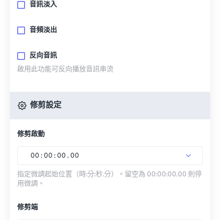
音訊淡入
音頻淡出
反向音訊
啟用此功能可反向播放音訊串流
修剪設定
修剪啟動
00
:
00
:
00
.
00
指定微調起始位置（時:分:秒.分）。留空為 00:00:00.00 則停
用微調。
修剪端