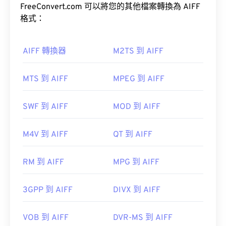
檔案會佔用更多空間。 AIFF 可以定位
FreeConvert.com 可以將您的其他檔案轉換為 AIFF
循環點數據
和
Audacity
。 Awave 可以讀取 260 種不同的音訊格
音符，這對音樂家來說非常有用。
格式：
式。
免費
開源
AIFF 轉換器
M2TS 到 AIFF
如何開啟 AIFF 檔案？
MTS 到 AIFF
MPEG 到 AIFF
預設情況下，AIFF 檔案會在
Windows Media Player
其他可以開啟 MIDI 檔案的程式包括
Winamp
、
或
iTunes
中開啟，具體取決於作業系統。
Windows Media Player
、
Karaoke Player
、
SWF 到 AIFF
MOD 到 AIFF
Musicnotes Player Player
及
Sibelius。
VLC 媒體播放
器
Audacity
Winamp
Android
M4V 到 AIFF
QT 到 AIFF
開發者：
MIDI 製造商協會
首次發布：
1983
RM 到 AIFF
MPG 到 AIFF
實用連結：
開發者：
蘋果
3GPP 到 AIFF
DIVX 到 AIFF
https://en.wikipedia.org/wiki/MIDI
首次發布：
1988
https://www.midi.org/specifications
VOB 到 AIFF
DVR-MS 到 AIFF
實用連結：