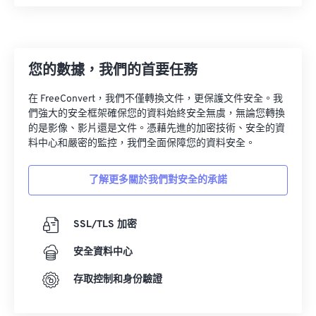
08
08
08
08
08
08
08
08
09
09
09
09
09
09
09
09
10
10
10
10
10
10
10
10
您的數據，我們的首要任務
11
11
11
11
11
11
11
11
在 FreeConvert，我們不僅轉換文件，更保護文件安全。我
12
12
12
12
12
12
12
12
們強大的安全框架確保您的資料始終安全無虞，無論您轉換
的是影像、影片還是文件。憑藉先進的加密技術、安全的資
13
13
13
13
13
13
13
13
料中心和嚴密的監控，我們全面保障您的資料安全。
14
14
14
14
14
14
14
14
15
15
15
15
15
15
15
15
了解更多關於我們對安全的承諾
16
16
16
16
16
16
16
16
SSL/TLS 加密
17
17
17
17
17
17
17
17
18
18
18
18
18
18
18
18
安全資料中心
19
19
19
19
19
19
19
19
存取控制和身份驗證
20
20
20
20
20
20
20
20