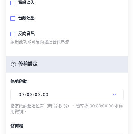
音訊淡入
音頻淡出
反向音訊
啟用此功能可反向播放音訊串流
修剪設定
修剪啟動
00
:
00
:
00
.
00
指定微調起始位置（時:分:秒.分）。留空為 00:00:00.00 則停
用微調。
修剪端