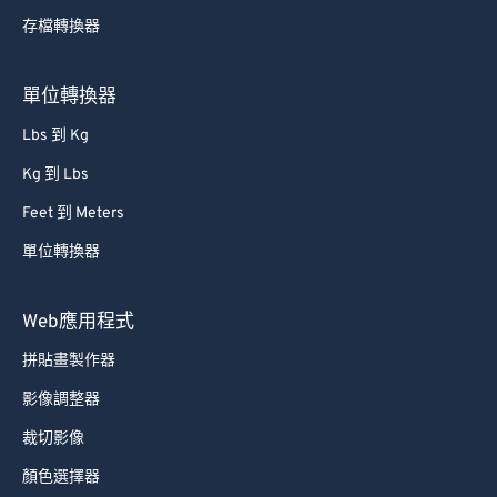
存檔轉換器
61
61
62
62
單位轉換器
63
63
Lbs 到 Kg
64
64
Kg 到 Lbs
65
65
Feet 到 Meters
66
66
單位轉換器
67
67
68
68
Web應用程式
69
69
拼貼畫製作器
70
70
影像調整器
71
71
裁切影像
72
72
顏色選擇器
73
73