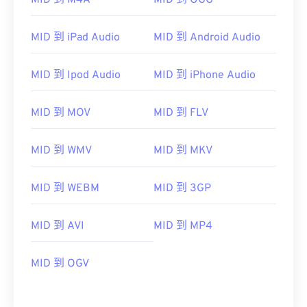
MID 到 M4A
MID 到 OGG
MID 到 iPad Audio
MID 到 Android Audio
MID 到 Ipod Audio
MID 到 iPhone Audio
00
00
00
00
00
00
00
00
MID 到 MOV
MID 到 FLV
00
00
00
00
00
00
00
00
MID 到 WMV
MID 到 MKV
01
01
01
01
01
01
01
01
02
02
02
02
02
02
02
02
MID 到 WEBM
MID 到 3GP
03
03
03
03
03
03
03
03
04
04
04
04
04
04
04
04
MID 到 AVI
MID 到 MP4
05
05
05
05
05
05
05
05
MID 到 OGV
06
06
06
06
06
06
06
06
07
07
07
07
07
07
07
07