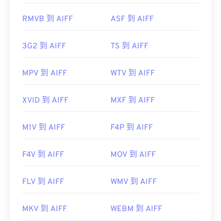
https://en.wikipedia.org/wiki/Audio_Interchange_File_F
RMVB 到 AIFF
ASF 到 AIFF
https://www.lifewire.com/aiff-aif-aifc-files-
2619569
3G2 到 AIFF
TS 到 AIFF
MPV 到 AIFF
WTV 到 AIFF
XVID 到 AIFF
MXF 到 AIFF
M1V 到 AIFF
F4P 到 AIFF
F4V 到 AIFF
MOV 到 AIFF
FLV 到 AIFF
WMV 到 AIFF
MKV 到 AIFF
WEBM 到 AIFF