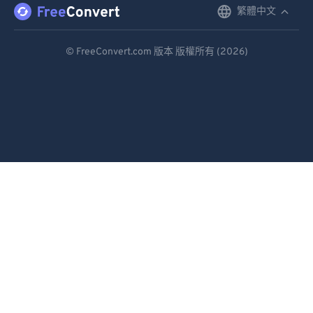
87
87
繁體中文
English
88
88
Deutsch
© FreeConvert.com 版本 版權所有 (2026)
89
89
Español
90
90
Français
91
91
Português
92
92
93
93
Italiano
94
94
Dutch
95
95
日本語
96
96
简体中文
97
97
繁體中文
98
98
99
99
한국어