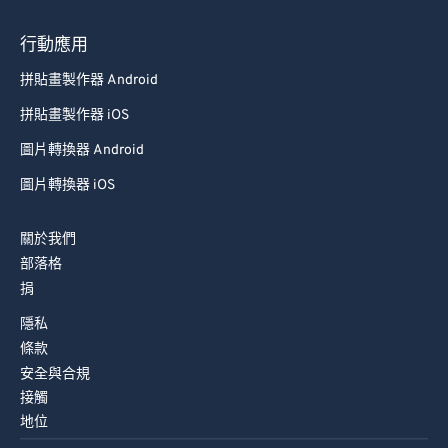
74
74
行動應用
75
75
拼貼畫製作器 Android
76
76
拼貼畫製作器 iOS
77
77
圖片轉換器 Android
78
78
圖片轉換器 iOS
79
79
80
80
關於我們
81
81
部落格
捐
82
82
隱私
83
83
條款
84
84
安全與合規
85
85
接觸
地位
86
86