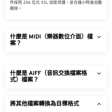
件採用 256 位元 SSL 加密保護，並在幾小時後自動
刪除。
什麼是 MIDI（樂器數位介面）檔
案？
樂器數位介面 (MIDI) 是一種用於管理數位樂器和電
腦之間互動的協定。本質上，MIDI 是
數位音樂
領域
的標準化語言。 MIDI 與其他音訊檔案類型不同，其
什麼是 AIFF（音訊交換檔案格
目的是在應用程式、軟體和硬體之間共享音樂資訊
（例如音符、時值、音高和音量）。
式）檔案？
蘋果
開發了音訊交換檔案格式 (AIFF)，用於儲存高
品質的數位音訊（波形）資料。許多專業人士都在使
如何開啟 MIDI 檔案？
將其他檔案轉換為目標格式
用它，尤其是蘋果平台的用戶。它是
無損
，這意味著
不會損失原始音訊的品質或數據，但也意味著 AIFF
開啟 MIDI 檔案的最佳程式是
Awave Studio
和