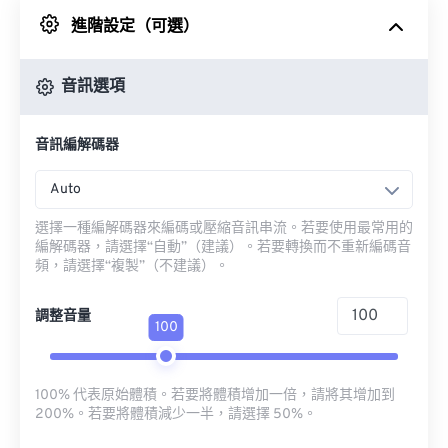
進階設定（可選）
來自 Google 雲端硬碟
音訊選項
來自 OneDrive
音訊編解碼器
來自網址
Auto
選擇一種編解碼器來編碼或壓縮音訊串流。若要使用最常用的
編解碼器，請選擇“自動”（建議）。若要轉換而不重新編碼音
頻，請選擇“複製”（不建議）。
調整音量
100
100% 代表原始體積。若要將體積增加一倍，請將其增加到
200%。若要將體積減少一半，請選擇 50%。