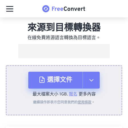
來源到目標轉換器
在線免費將源語言轉換為目標語言。
選擇文件
最大檔案大小 1GB.
報名
更多內容
來自裝置
繼續操作即表示您同意我們的
使用條款
。
來自 Dropbox