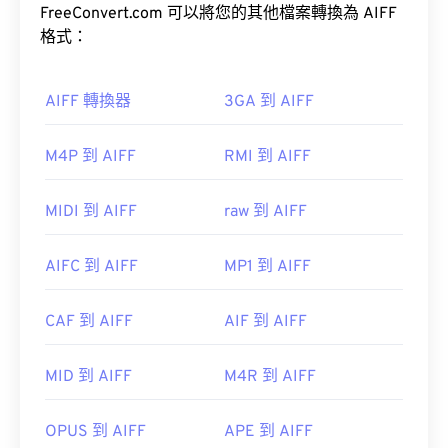
檔案會佔用更多空間。 AIFF 可以定位
FreeConvert.com 可以將您的其他檔案轉換為 AIFF
循環點數據
和
ASF）檔案。
音符，這對音樂家來說非常有用。
格式：
VLC 媒體播放器
AIFF 轉換器
3GA 到 AIFF
如何開啟 AIFF 檔案？
M4P 到 AIFF
RMI 到 AIFF
預設情況下，AIFF 檔案會在
Windows Media Player
WMV 也很容易轉換為其他影片檔案格式。但是，請
或
iTunes
中開啟，具體取決於作業系統。
注意，轉換過程可能會導致畫質下降。
MIDI 到 AIFF
raw 到 AIFF
VLC 媒體播放
HandBrake
器
Audacity
Winamp
Android
AIFC 到 AIFF
MP1 到 AIFF
開發者：
微軟
CAF 到 AIFF
AIF 到 AIFF
初始發佈時間：
1999
開發者：
蘋果
MID 到 AIFF
M4R 到 AIFF
相關連結：
首次發布：
1988
https://en.wikipedia.org/wiki/Windows_Media_Video
OPUS 到 AIFF
APE 到 AIFF
實用連結：