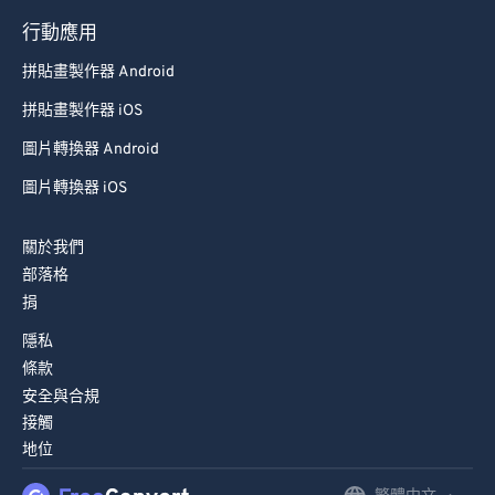
79
79
行動應用
80
80
拼貼畫製作器 Android
81
81
拼貼畫製作器 iOS
82
82
圖片轉換器 Android
83
83
圖片轉換器 iOS
84
84
85
85
關於我們
部落格
86
86
捐
87
87
隱私
88
88
條款
89
89
安全與合規
接觸
90
90
地位
91
91