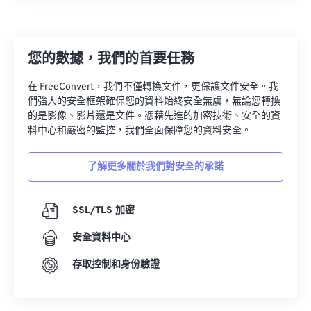
13
13
13
13
13
13
13
13
14
14
14
14
14
14
14
14
您的數據，我們的首要任務
15
15
15
15
15
15
15
15
16
16
16
16
16
16
16
16
在 FreeConvert，我們不僅轉換文件，更保護文件安全。我
們強大的安全框架確保您的資料始終安全無虞，無論您轉換
17
17
17
17
17
17
17
17
的是影像、影片還是文件。憑藉先進的加密技術、安全的資
18
18
18
18
18
18
18
18
料中心和嚴密的監控，我們全面保障您的資料安全。
19
19
19
19
19
19
19
19
了解更多關於我們對安全的承諾
20
20
20
20
20
20
20
20
21
21
21
21
21
21
21
21
SSL/TLS 加密
22
22
22
22
22
22
22
22
安全資料中心
23
23
23
23
23
23
23
23
存取控制和身份驗證
24
24
24
24
24
24
25
25
25
25
25
25