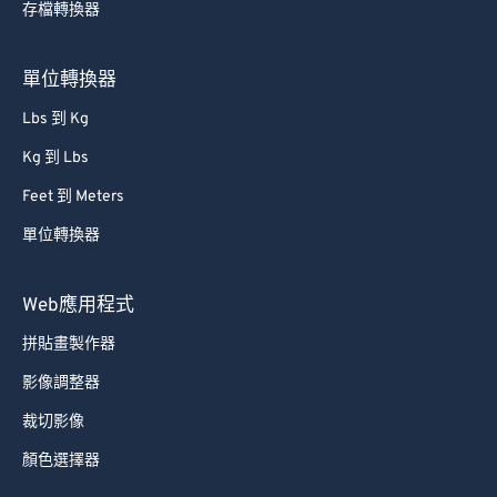
存檔轉換器
66
66
67
67
單位轉換器
68
68
Lbs 到 Kg
69
69
Kg 到 Lbs
70
70
Feet 到 Meters
71
71
單位轉換器
72
72
73
73
Web應用程式
74
74
拼貼畫製作器
75
75
影像調整器
76
76
裁切影像
77
77
顏色選擇器
78
78