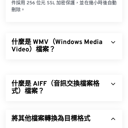
件採用 256 位元 SSL 加密保護，並在幾小時後自動
刪除。
什麼是 WMV（Windows Media
Video）檔案？
Windows Media Video (WMV) 是一種常見且廣泛支
援的影片格式。它使用
編解碼器
壓縮檔案大小，從而
產生易於管理且能保持視訊品質的檔案。 WMV 檔案
什麼是 AIFF（音訊交換檔案格
通常封裝在一種名為進階系統格式 (ASF) 的數位容器
格式中。
式）檔案？
蘋果
開發了音訊交換檔案格式 (AIFF)，用於儲存高
品質的數位音訊（波形）資料。許多專業人士都在使
如何開啟 WMV 檔案？
將其他檔案轉換為目標格式
用它，尤其是蘋果平台的用戶。它是
無損
，這意味著
不會損失原始音訊的品質或數據，但也意味著 AIFF
大多數媒體播放器都可以開啟和讀取 WMV（和