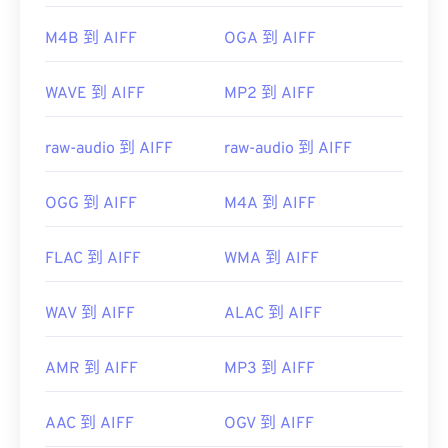
https://en.wikipedia.org/wiki/Advanced_Systems_Form
https://en.wikipedia.org/wiki/Audio_Interchange_File_F
M4B 到 AIFF
OGA 到 AIFF
https://www.lifewire.com/aiff-aif-aifc-files-
2619569
WAVE 到 AIFF
MP2 到 AIFF
raw-audio 到 AIFF
raw-audio 到 AIFF
OGG 到 AIFF
M4A 到 AIFF
FLAC 到 AIFF
WMA 到 AIFF
WAV 到 AIFF
ALAC 到 AIFF
AMR 到 AIFF
MP3 到 AIFF
AAC 到 AIFF
OGV 到 AIFF