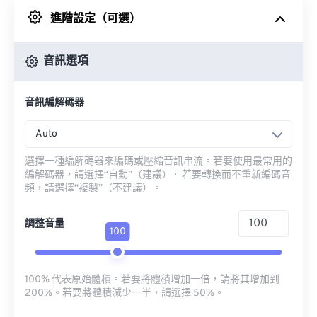
進階設定（可選）
來自 Google 雲端硬碟
音訊選項
來自 OneDrive
音訊編解碼器
來自網址
Auto
選擇一種編解碼器來編碼或壓縮音訊串流。若要使用最常用的
編解碼器，請選擇“自動”（建議）。若要轉換而不重新編碼音
頻，請選擇“複製”（不建議）。
調整音量
100
100% 代表原始體積。若要將體積增加一倍，請將其增加到
200%。若要將體積減少一半，請選擇 50%。