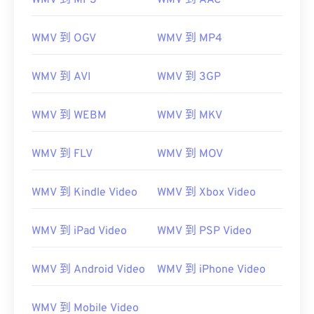
WMV 到 MP3
WMV 到 AAC
WMV 到 OGV
WMV 到 MP4
WMV 到 AVI
WMV 到 3GP
WMV 到 WEBM
WMV 到 MKV
WMV 到 FLV
WMV 到 MOV
WMV 到 Kindle Video
WMV 到 Xbox Video
WMV 到 iPad Video
WMV 到 PSP Video
WMV 到 Android Video
WMV 到 iPhone Video
00
00
00
00
00
00
00
00
WMV 到 Mobile Video