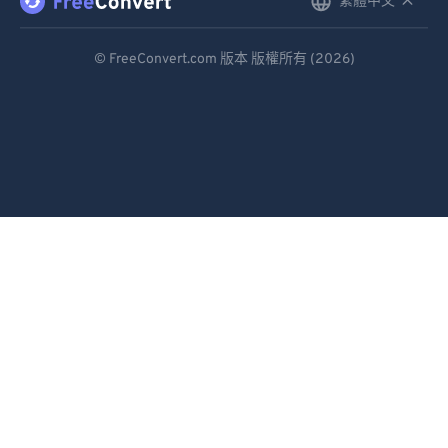
繁體中文
English
92
92
Deutsch
93
93
© FreeConvert.com 版本 版權所有 (2026)
94
94
Español
95
95
Français
96
96
Português
97
97
Italiano
98
98
Dutch
99
99
日本語
简体中文
繁體中文
한국어