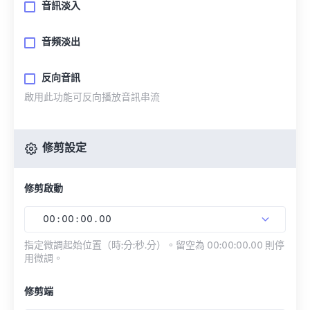
音訊淡入
音頻淡出
反向音訊
啟用此功能可反向播放音訊串流
修剪設定
修剪啟動
00
:
00
:
00
.
00
指定微調起始位置（時:分:秒.分）。留空為 00:00:00.00 則停
用微調。
修剪端