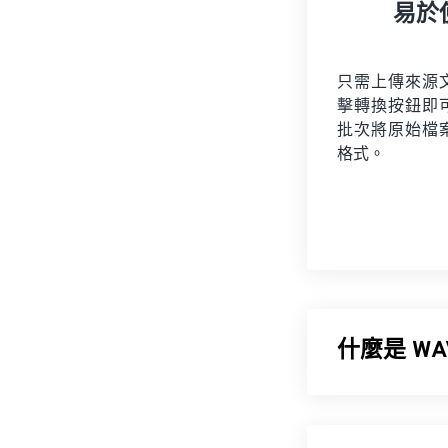
易於
只需上傳來源
擊轉換按鈕即
批次將原始檔
格式。
什麼是 W
波形音訊 (WAV
換檔案格式 (RIF