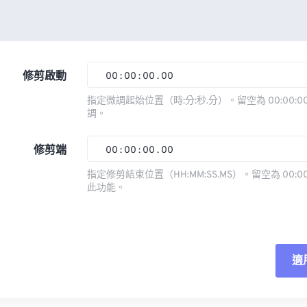
修剪啟動
00
:
00
:
00
.
00
指定微調起始位置（時:分:秒.分）。留空為 00:00:00
調。
00
00
00
00
01
01
01
01
修剪端
00
:
00
:
00
.
00
02
02
02
02
指定修剪結束位置（HH:MM:SS.MS）。留空為 00:00
此功能。
03
03
03
03
00
00
00
00
04
04
04
04
01
01
01
01
05
05
05
05
02
02
02
02
適
06
06
06
06
03
03
03
03
07
07
07
07
04
04
04
04
重