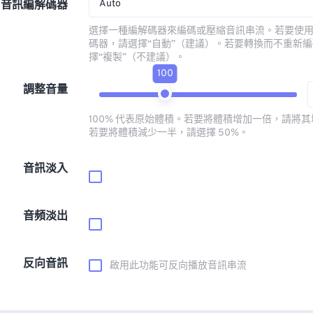
Auto
音訊編解碼器
選擇一種編解碼器來編碼或壓縮音訊串流。若要使
碼器，請選擇“自動”（建議）。若要轉換而不重新
擇“複製”（不建議）。
100
調整音量
100% 代表原始體積。若要將體積增加一倍，請將其增
若要將體積減少一半，請選擇 50%。
音訊淡入
音頻淡出
反向音訊
啟用此功能可反向播放音訊串流