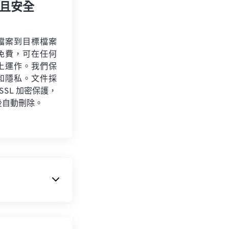
且安全
檔案到目標檔案
免費，可在任何
上運作。我們保
和隱私。文件採
 SSL 加密保護，
後自動刪除。
ows 對
資源交
此不太適合在