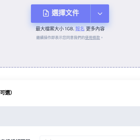
選擇文件
最大檔案大小 1GB.
報名
更多內容
來自裝置
繼續操作即表示您同意我們的
使用條款
。
來自 Dropbox
來自 Google 雲端硬碟
（可選）
來自 OneDrive
來自網址