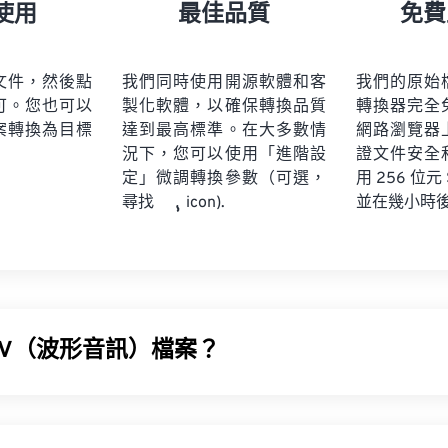
21
21
21
21
18
18
18
18
使用
最佳品質
免費
22
22
22
22
19
19
19
19
23
23
23
23
20
20
20
20
文件，然後點
我們同時使用開源軟體和客
我們的原始
24
24
24
可。您也可以
製化軟體，以確保轉換品質
轉換器完全
21
21
21
21
案轉換為目標
達到最高標準。在大多數情
網路瀏覽器
25
25
25
22
22
22
22
況下，您可以使用「進階設
證文件安全
26
26
26
定」微調轉換參數（可選，
23
23
23
23
用 256 位元
並在幾小時
尋找
icon).
27
27
27
24
24
24
28
28
28
25
25
25
29
29
29
26
26
26
30
30
30
27
27
27
31
31
31
AV（波形音訊）檔案？
28
28
28
32
32
32
29
29
29
) 是最受歡迎的無損音訊檔案數位音訊格式。 WAV 是 IBM 和 Wind
33
33
33
30
30
30
F)
進行迭代的成果。 WAV 檔案比
M4A
和
MP3
檔案大得多，因
34
34
34