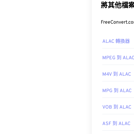
便攜式播放器
將其他檔
如何開啟 W
ALAC 轉換器
開啟 WAV 檔
MPEG 到 ALA
M4V 到 ALAC
Elmedia Player
MPG 到 ALAC
開發者：
Micro
VOB 到 ALAC
初始發布：
199
ASF 到 ALAC
實用連結：