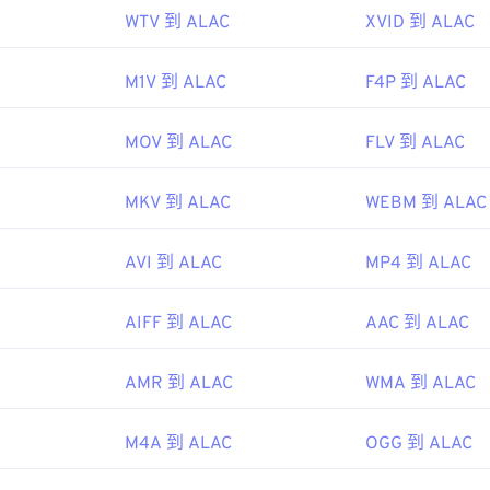
ipedia.org/wiki/WAV
WTV 到 ALAC
XVID 到 ALAC
48
48
48
45
45
45
echopedia.com/definition/12636/waveform-audio-wav
49
49
49
46
46
46
M1V 到 ALAC
F4P 到 ALAC
50
50
50
47
47
47
51
51
51
MOV 到 ALAC
FLV 到 ALAC
48
48
48
52
52
52
49
49
49
MKV 到 ALAC
WEBM 到 ALAC
53
53
53
50
50
50
54
54
54
51
51
51
AVI 到 ALAC
MP4 到 ALAC
55
55
55
52
52
52
AIFF 到 ALAC
AAC 到 ALAC
56
56
56
53
53
53
57
57
57
54
54
54
AMR 到 ALAC
WMA 到 ALAC
58
58
58
55
55
55
59
59
59
56
56
56
M4A 到 ALAC
OGG 到 ALAC
60
57
57
57