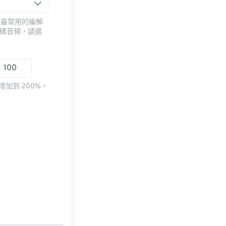
用最常用的編解
編碼音頻，請選
加到 200%。