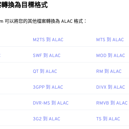
31
31
31
等消費級設備上使用。
案轉換為目標格式
35
35
35
32
32
32
36
36
36
33
33
33
FreeConvert.com 可以將您的其他檔案轉換為 ALAC 格式：
37
37
37
34
34
34
AV 檔案？
38
38
38
35
35
35
M2TS 到 ALAC
MTS 到 ALAC
案的預設播放器是
Windows Media Player
。
39
39
39
36
36
36
C
SWF 到 ALAC
MOD 到 ALAC
iTunes
VLC 媒體播放器
WAV
40
40
40
37
37
37
UltraMixer
41
41
41
38
38
38
QT 到 ALAC
RM 到 ALAC
42
42
42
39
39
39
43
43
43
3GPP 到 ALAC
DIVX 到 ALAC
40
40
40
44
44
44
41
41
41
soft
，
IBIB
DVR-MS 到 ALAC
RMVB 到 ALAC
45
45
45
42
42
42
1
46
46
46
43
43
43
3G2 到 ALAC
TS 到 ALAC
47
47
47
44
44
44