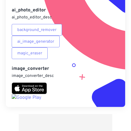
另存為預設
ai_photo_editor
ai_photo_editor_desc
background_remover
ai_image_generator
magic_eraser
image_converter
image_converter_desc