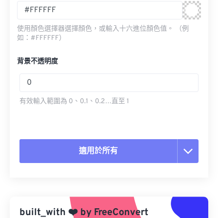
使用顏色選擇器選擇顏色，或輸入十六進位顏色值。 （例
如：#FFFFFF）
背景不透明度
有效輸入範圍為 0、0.1、0.2…直至 1
適用於所有
重置所有選項
應用預設
built_with
❤️
by
FreeConvert