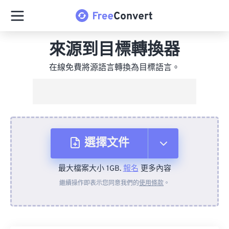
來源到目標轉換器
在線免費將源語言轉換為目標語言。
選擇文件
最大檔案大小 1GB.
報名
更多內容
來自裝置
繼續操作即表示您同意我們的
使用條款
。
來自 Dropbox