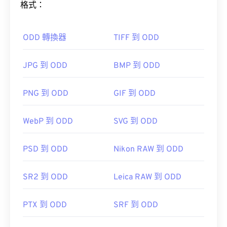
格式：
如何開啟 WMF 檔案？
ODD 轉換器
TIFF 到 ODD
在 Windows 系統中，可以使用相容的影像處理程序
輕鬆開啟 WMF 文件，例如
CorelDraw Graphics
Suite
。
JPG 到 ODD
BMP 到 ODD
Adobe Illustrator
PNG 到 ODD
GIF 到 ODD
另一個可以嘗試的替代檢視器是
XnView MP
，它是
WebP 到 ODD
SVG 到 ODD
跨平台的免費軟體。可以在 Windows 上開啟 WMF
檔案的程式包括
PhotoFiltre Studio
、
Ability
Photopaint
和
Ability
和
Ultimate Painta
和
PSD 到 ODD
Nikon RAW 到 ODD
Ultimate Painta
和
Ultimate Painta
。
SR2 到 ODD
Leica RAW 到 ODD
開發人員：
PTX 到 ODD
微軟
SRF 到 ODD
首次發布：
1992