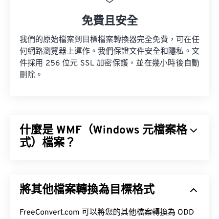
免費且安全
我們的原始檔案到目標檔案轉換器完全免費，可在任
何網路瀏覽器上運作。我們保證文件安全和隱私。文
件採用 256 位元 SSL 加密保護，並在幾小時後自動
刪除。
什麼是 WMF（Windows 元檔案格
式）檔案？
Windows 元檔案格式 (WMF) 是一種 Microsoft
Windows 檔案類型，可儲存向量和點陣圖映像。
將其他檔案轉換為目標格式
Microsoft 設計 WMF 的目的是為了在 Microsoft 應用
程式之間共用圖形資料。 WMF 是 32 位元增強型
Windows 元檔案 (EMF) 的 16 位元前身。
FreeConvert.com 可以將您的其他檔案轉換為 ODD