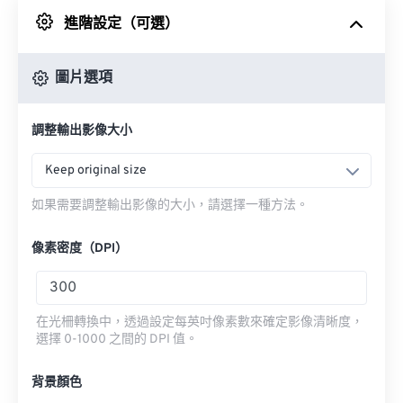
進階設定（可選）
來自 Google 雲端硬碟
圖片選項
來自 OneDrive
調整輸出影像大小
來自網址
Keep original size
如果需要調整輸出影像的大小，請選擇一種方法。
像素密度（DPI）
在光柵轉換中，透過設定每英吋像素數來確定影像清晰度，
選擇 0-1000 之間的 DPI 值。
背景顏色