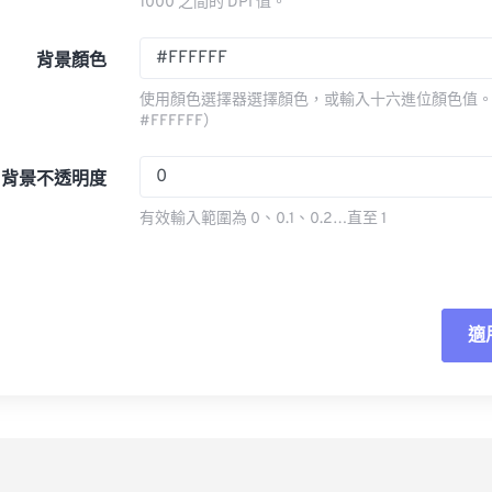
1000 之間的 DPI 值。
背景顏色
使用顏色選擇器選擇顏色，或輸入十六進位顏色值。
#FFFFFF）
背景不透明度
有效輸入範圍為 0、0.1、0.2…直至 1
適
重
應