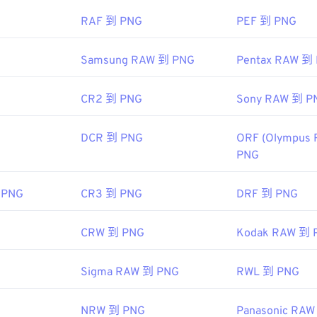
：
RAF 到 PNG
PEF 到 PNG
色選擇器
從映像中擷取顏色
Samsung RAW 到 PNG
Pentax RAW 到
CR2 到 PNG
Sony RAW 到 P
DCR 到 PNG
ORF (Olympus 
PNG
 PNG
CR3 到 PNG
DRF 到 PNG
CRW 到 PNG
Kodak RAW 到 
Sigma RAW 到 PNG
RWL 到 PNG
NRW 到 PNG
Panasonic RA