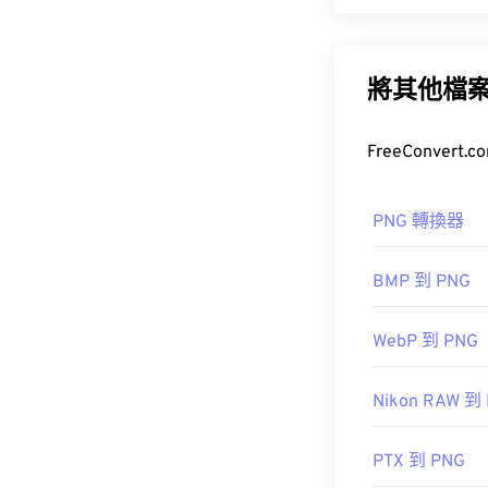
在 Window
便攜式網路圖形 
Graphics Suite
包含
RGB
或
RG
援具有更好透
將其他檔
另一個可以嘗
WMF 檔案的
Ultimate Painta
其他程序，例
檔案類型略大
PNG 轉換器
開發人員：
微
BMP 到 PNG
首次發布：
199
開發者：
PNG
WebP 到 PNG
初始發佈日期
實用連結：
Nikon RAW 到
LifeWire 關於
PTX 到 PNG
維基百科 PNG