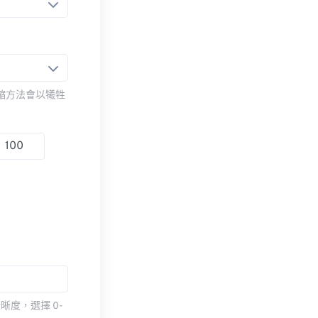
壓縮方法會以犧牲
度，選擇 0-