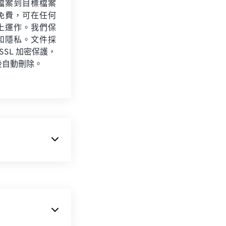
檔案到目標檔案
免費，可在任何
上運作。我們保
和隱私。文件採
 SSL 加密保護，
後自動刪除。
存向量和點陣圖映像。
MF 是 32 位元