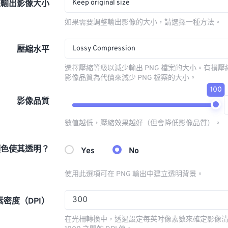
Keep original size
整輸出影像大小
如果需要調整輸出影像的大小，請選擇一種方法。
Lossy Compression
壓縮水平
選擇壓縮等級以減少輸出 PNG 檔案的大小。有損
影像品質為代價來減少 PNG 檔案的大小。
100
影像品質
數值越低，壓縮效果越好（但會降低影像品質）。
顏色使其透明？
Yes
No
使用此選項可在 PNG 輸出中建立透明背景。
素密度（DPI）
在光柵轉換中，透過設定每英吋像素數來確定影像清晰