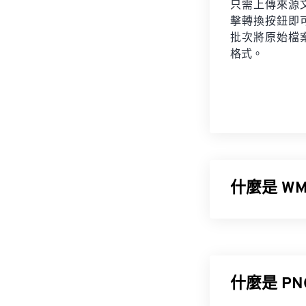
只需上傳來源
擊轉換按鈕即
批次將原始檔
格式。
什麼是 WM
Windows 元
Microsoft 
增強型 Window
什麼是 P
如何開啟 