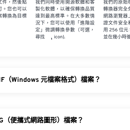
文件，然後點
我們同時使用開源軟體和客
我們的原始
可。您也可以
製化軟體，以確保轉換品質
轉換器完全
案轉換為目標
達到最高標準。在大多數情
網路瀏覽器
況下，您可以使用「進階設
證文件安全
定」微調轉換參數（可選，
用 256 位元
並在幾小時
尋找
icon).
F（Windows 元檔案格式）檔案？
檔案格式 (WMF) 是一種 Microsoft Windows 檔案類型，可儲
設計 WMF 的目的是為了在 Microsoft 應用程式之間共用圖形資料。 W
s 元檔案 (EMF) 的 16 位元前身。
NG（便攜式網路圖形）檔案？
WMF 檔案？