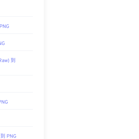
 PNG
NG
Raw) 到
PNG
W 到 PNG