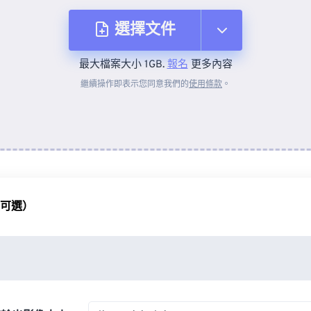
選擇文件
最大檔案大小 1GB.
報名
更多內容
來自裝置
繼續操作即表示您同意我們的
使用條款
。
來自 Dropbox
來自 Google 雲端硬碟
（可選）
來自 OneDrive
來自網址