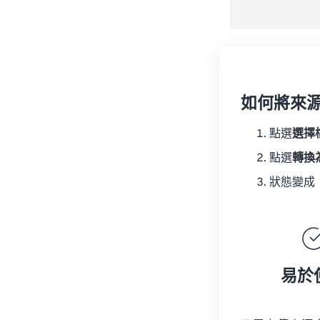
如何將來
點選
選擇
點選
轉換
狀態變成
易於