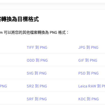
s 系統中，可以使用相容的影像處理程序輕鬆開啟 WMF 文件，例如
C
(PNG) 是一種
基於柵格的
檔案類型，它壓縮圖像以提高便攜性。 
。
BA
顏色，並支持透明度，這使得它們非常適合用於圖標或圖標設計。
明度的動畫（試試我們的
GIF 轉 APNG
）。
案轉換為目標格式
Adobe Illustr
開放式
PNG 轉 JPG
PNG 轉 BMP
試的替代檢視器是
XnView MP
，它是跨平台的免費軟體。可以在 Wi
程式包括
PhotoFiltre Studio
、
Ability Photopaint
和
Ability
和
Ulti
FreeConvert.com 可以將您的其他檔案轉換為 PNG 格式：
和
Ultimate Painta
。
如
GIMP
或
Adobe Photoshop
，也可用於開啟和編輯 PNG 檔案。 
，因此在將其新增至網頁時請務必小心。
TIFF 到 PNG
JPG 到 PNG
軟
ODD 到 PNG
GIF 到 PNG
2
 開發小組
SVG 到 PNG
PSD 到 PNG
：
1996 年 10 月 1 日
 PNG
SR2 到 PNG
Leica RAW 到 
 PNG 的文章
SRF 到 PNG
KDC 到 PNG
 的文章