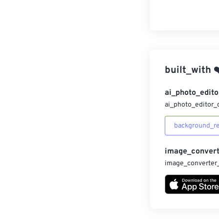
built_with
❤
ai_photo_edito
ai_photo_editor_
background_r
image_convert
image_converter