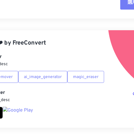
適
重
應
️
by
FreeConvert
另
r
desc
emover
ai_image_generator
magic_eraser
er
_desc