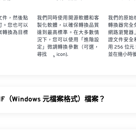
文件，然後點
我們同時使用開源軟體和客
我們的原始
可。您也可以
製化軟體，以確保轉換品質
轉換器完全
案轉換為目標
達到最高標準。在大多數情
網路瀏覽器
況下，您可以使用「進階設
證文件安全
定」微調轉換參數（可選，
用 256 位元
並在幾小時
尋找
icon).
F（Windows 元檔案格式）檔案？
檔案格式 (WMF) 是一種 Microsoft Windows 檔案類型，可儲
設計 WMF 的目的是為了在 Microsoft 應用程式之間共用圖形資料。 W
s 元檔案 (EMF) 的 16 位元前身。