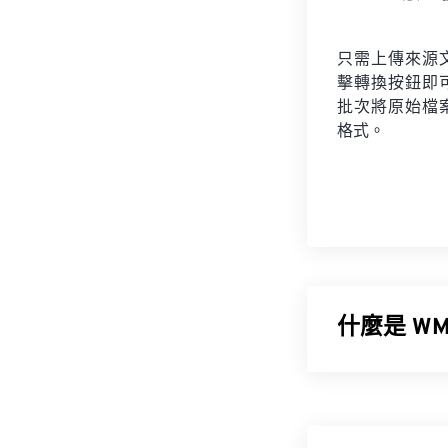
只需上傳來源
擊轉換按鈕即
批次將原始檔
格式。
什麼是 WM
Windows 元
Microsoft 
增強型 Window