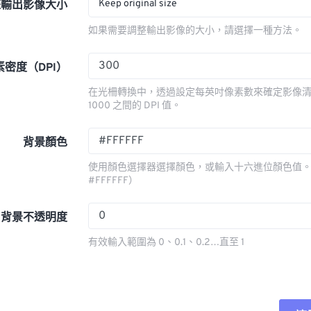
Keep original size
整輸出影像大小
如果需要調整輸出影像的大小，請選擇一種方法。
素密度（DPI）
在光柵轉換中，透過設定每英吋像素數來確定影像清晰
1000 之間的 DPI 值。
背景顏色
使用顏色選擇器選擇顏色，或輸入十六進位顏色值。
#FFFFFF）
背景不透明度
有效輸入範圍為 0、0.1、0.2…直至 1