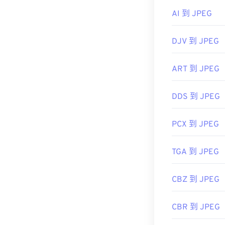
AI 到 JPEG
JPEG 檔案會在
Photos）和 M
DJV 到 JPEG
ART 到 JPEG
開發者：
Chro
聯合影像專家
DDS 到 JPEG
首次發布：
19
實用連結：
PCX 到 JPEG
https://en.wik
TGA 到 JPEG
https://www.li
CBZ 到 JPEG
CBR 到 JPEG