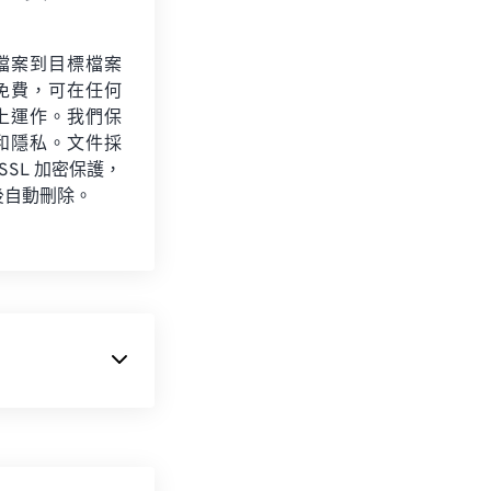
檔案到目標檔案
免費，可在任何
上運作。我們保
和隱私。文件採
 SSL 加密保護，
後自動刪除。
存向量和點陣圖映像。
MF 是 32 位元