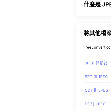
什麼是 J
如何開啟 
在 Window
JPEG（聯合
Graphics Suite
供的顯著壓縮率
輸和在網站上
將其他檔
另一個可以嘗
WMF 檔案的
Ultimate Painta
如果您需要更
式。
JPEG 轉換器
開發人員：
微
PPT 到 JPEG
首次發布：
199
如何開啟 J
ODT 到 JPEG
幾乎所有影像檢
即可在預設圖
PS 到 JPEG