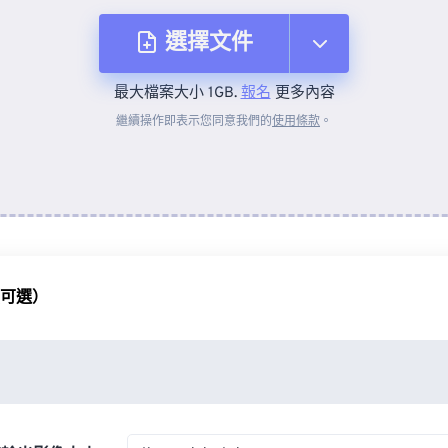
選擇文件
最大檔案大小 1GB.
報名
更多內容
來自裝置
繼續操作即表示您同意我們的
使用條款
。
來自 Dropbox
來自 Google 雲端硬碟
（可選）
來自 OneDrive
來自網址