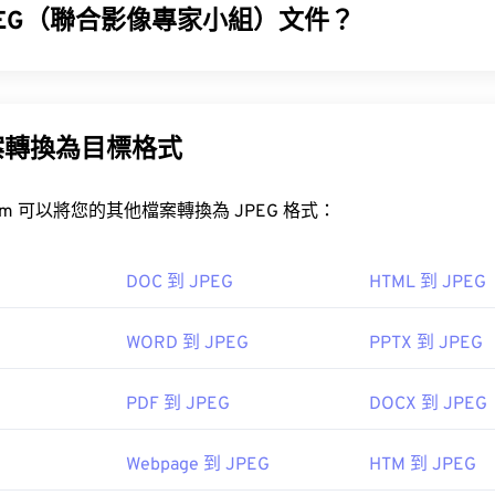
PEG（聯合影像專家小組）文件？
WMF 檔案？
s 系統中，可以使用相容的影像處理程序輕鬆開啟 WMF 文件，例如
C
影像專家小組）是一種通用檔案格式，它利用演算法來壓縮照片和影像
。
是其被廣泛應用的原因。因此，JPEG 檔案體積相對較小，非
使用。
案轉換為目標格式
Adobe Illustr
工具，將檔案大小減少多達 80%！
試的替代檢視器是
XnView MP
，它是跨平台的免費軟體。可以在 Wi
程式包括
PhotoFiltre Studio
、
Ability Photopaint
和
Ability
和
Ulti
FreeConvert.com 可以將您的其他檔案轉換為 JPEG 格式：
和
Ultimate Painta
。
高的壓縮率，可以將
JPG 轉換為 WebP
，WebP 是一種更新、更
DOC 到 JPEG
HTML 到 JPEG
軟
WORD 到 JPEG
PPTX 到 JPEG
2
PEG 檔案檔案？
PDF 到 JPEG
DOCX 到 JPEG
視器程式和應用程式都能辨識並開啟 JPEG 檔案。只需雙擊 JPE
像檢視器、圖像編輯器或網頁瀏覽器中開啟它。
Webpage 到 JPEG
HTM 到 JPEG