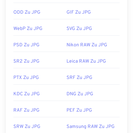
ein neueres und besser komprimierbares
ODD Zu JPG
GIF Zu JPG
Dateiformat.
Wie öffnet man eine JPG-Datei?
WebP Zu JPG
SVG Zu JPG
Fast alle Bildbetrachter und Anwendungen
PSD Zu JPG
Nikon RAW Zu JPG
erkennen und können JPG-Dateien öffnen. Ein
einfacher Doppelklick auf die JPG-Datei öffnet sie
in der Regel in Ihrem Standard-Bildbetrachter,
SR2 Zu JPG
Leica RAW Zu JPG
Bildeditor oder Webbrowser. Um eine bestimmte
Anwendung zum Öffnen der Datei auszuwählen,
PTX Zu JPG
SRF Zu JPG
klicken Sie mit der rechten Maustaste und wählen
Sie „Öffnen mit“.
KDC Zu JPG
DNG Zu JPG
JPG-Dateien werden in gängigen Webbrowsern wie
Chrome
, Microsoft-Anwendungen wie
Microsoft
RAF Zu JPG
PEF Zu JPG
Photos
und Mac OS-Anwendungen wie
Apple
Preview
automatisch geöffnet. Verwenden Sie zum
SRW Zu JPG
Samsung RAW Zu JPG
Ändern der Größe von JPEG-Bildern unser Tool