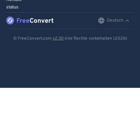
status
Deutsch
English
Deutsch
© FreeConvert.com
v2.30
Alle Rechte vorbehalten (2026)
Español
Français
Português
Italiano
Dutch
日本語
简体中文
繁體中文