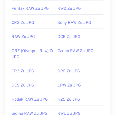
„Image Resizer“
.
Pentax RAW Zu JPG
RW2 Zu JPG
Entwickelt von:
Joint Photographic Experts Group
Erstveröffentlichung:
18. September 1992
CR2 Zu JPG
Sony RAW Zu JPG
Verwandte JPG-Tools:
RAW Zu JPG
DCR Zu JPG
Verwenden Sie unseren
Farbwähler,
um Farben aus
Bildern auszuwählen
ORF (Olympus Raw) Zu
Canon RAW Zu JPG
JPG
CR3 Zu JPG
DRF Zu JPG
DCS Zu JPG
CRW Zu JPG
Kodak RAW Zu JPG
K25 Zu JPG
Sigma RAW Zu JPG
RWL Zu JPG