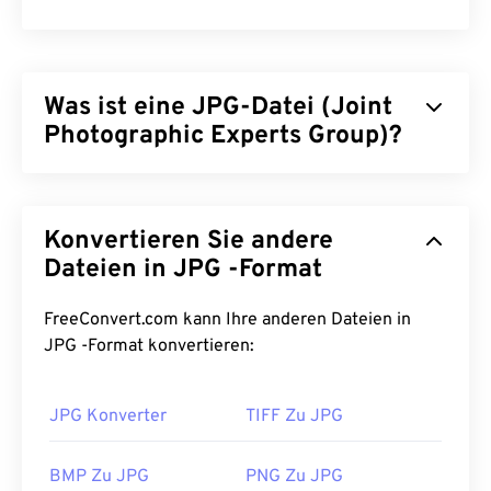
Was ist eine JPG-Datei (Joint
Photographic Experts Group)?
JPG (Joint Photographic Experts Group) ist ein
universelles Dateiformat, das Fotos und Grafiken
Konvertieren Sie andere
mithilfe eines Algorithmus komprimiert. Die hohe
Komprimierung von JPG ist der Grund für seine
Dateien in JPG -Format
weite Verbreitung. Aufgrund ihrer relativ geringen
Größe eignen sich JPG-Dateien hervorragend für
FreeConvert.com kann Ihre anderen Dateien in
den Transport im Internet und die Verwendung auf
JPG -Format konvertieren:
Websites. Mit unserem
JPEG-Komprimierungstool
können Sie
die Dateigröße um bis zu 80 %
JPG Konverter
TIFF Zu JPG
reduzieren!
Wenn Sie eine noch bessere Komprimierung
BMP Zu JPG
PNG Zu JPG
benötigen, können Sie
JPG in WebP
konvertieren,