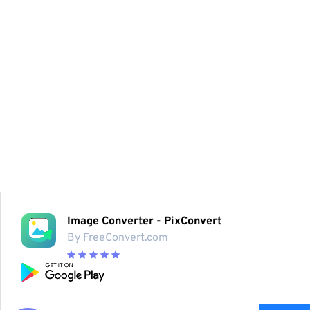
Image Converter - PixConvert
By FreeConvert.com