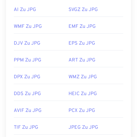
Bildeditor oder Webbrowser. Um eine bestimmte
Anwendung zum Öffnen der Datei auszuwählen,
AI Zu JPG
SVGZ Zu JPG
klicken Sie mit der rechten Maustaste und wählen
Sie „Öffnen mit“.
WMF Zu JPG
EMF Zu JPG
JPG-Dateien werden in gängigen Webbrowsern wie
Chrome
, Microsoft-Anwendungen wie
Microsoft
DJV Zu JPG
EPS Zu JPG
Photos
und Mac OS-Anwendungen wie
Apple
Preview
automatisch geöffnet. Verwenden Sie zum
PPM Zu JPG
ART Zu JPG
Ändern der Größe von JPEG-Bildern unser Tool
„Image Resizer“
.
DPX Zu JPG
WMZ Zu JPG
Entwickelt von:
Joint Photographic Experts Group
Erstveröffentlichung:
18. September 1992
DDS Zu JPG
HEIC Zu JPG
Verwandte JPG-Tools:
AVIF Zu JPG
PCX Zu JPG
Verwenden Sie unseren
Farbwähler,
um Farben aus
Bildern auszuwählen
TIF Zu JPG
JPEG Zu JPG