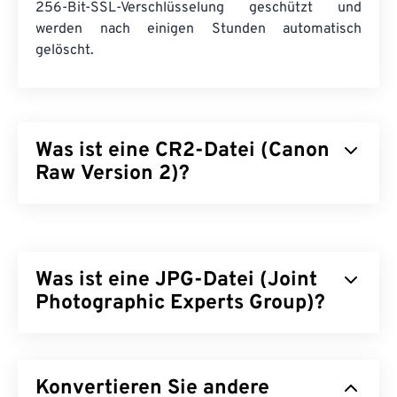
256-Bit-SSL-Verschlüsselung geschützt und
werden nach einigen Stunden automatisch
gelöscht.
Was ist eine CR2-Datei (Canon
Raw Version 2)?
Canon Raw Version 2 (CR2) ist ein
digitales
Negativdateiformat
, das alle Bildinformationen
einer Canon-Digitalkamera speichert. Bilder dieses
Was ist eine JPG-Datei (Joint
Dateityps sind unkomprimiert und relativ größer
als andere Bilddateitypen. Der Hauptvorteil des
Photographic Experts Group)?
CR2-Dateityps besteht in der hohen
Nachbearbeitungsfreundlichkeit, die für andere
JPG (Joint Photographic Experts Group) ist ein
RAW-Dateien
typisch ist.
universelles Dateiformat, das Fotos und Grafiken
Konvertieren Sie andere
mithilfe eines Algorithmus komprimiert. Die hohe