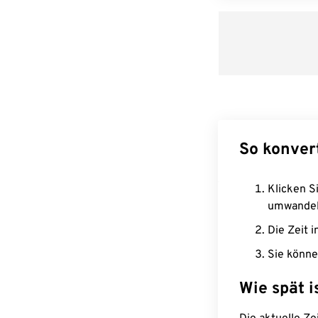
So konver
Klicken Si
umwandel
Die Zeit i
Sie könne
Wie spät i