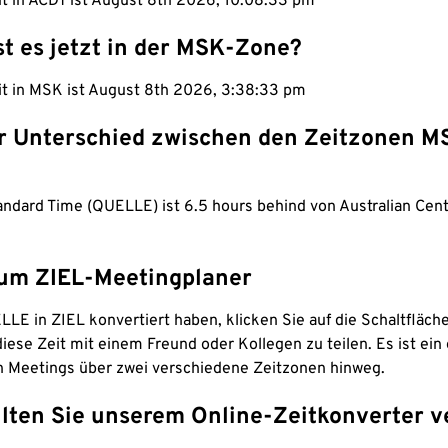
it in ACDT ist August 8th 2026, 10:08:34 pm
st es jetzt in der MSK-Zone?
eit in MSK ist August 8th 2026, 3:38:34 pm
er Unterschied zwischen den Zeitzonen M
ndard Time (QUELLE) ist 6.5 hours behind von Australian Centr
um ZIEL-Meetingplaner
LE in ZIEL konvertiert haben, klicken Sie auf die Schaltfläch
iese Zeit mit einem Freund oder Kollegen zu teilen. Es ist ein 
n Meetings über zwei verschiedene Zeitzonen hinweg.
lten Sie unserem Online-Zeitkonverter v