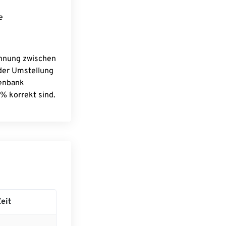
e
chnung zwischen
 der Umstellung
tenbank
% korrekt sind.
eit