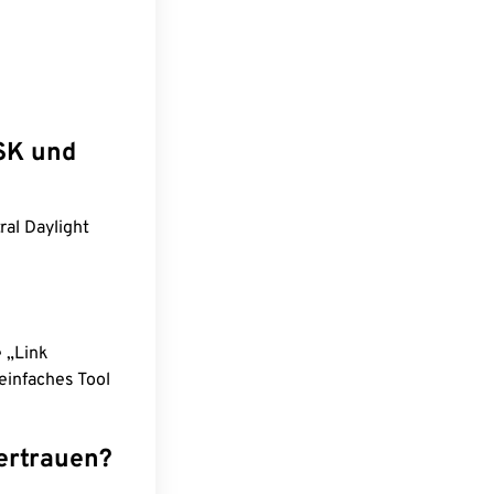
SK und
al Daylight
e „Link
einfaches Tool
ertrauen?