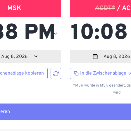
MSK
ACDT*
/ AC
schenablage kopieren
In die Zwischenablage k
*MSK wurde in MSK geändert, das
wird
ieren