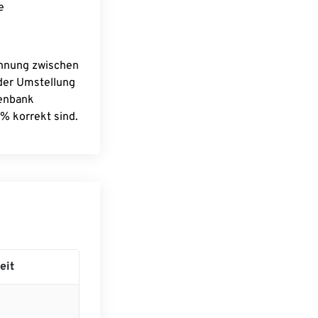
e
chnung zwischen
 der Umstellung
tenbank
% korrekt sind.
eit