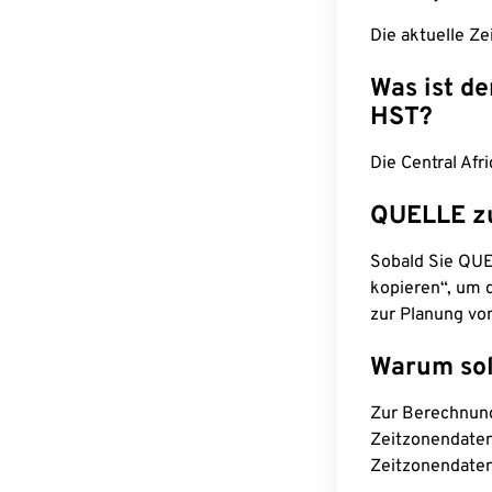
Die aktuelle Ze
Was ist d
HST?
Die Central Afr
QUELLE z
Sobald Sie QUEL
kopieren“, um d
zur Planung vo
Warum sol
Zur Berechnun
Zeitzonendaten
Zeitzonendaten