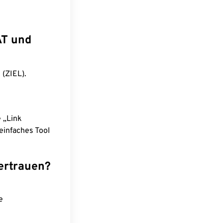
AT und
 (ZIEL).
e „Link
einfaches Tool
ertrauen?
e