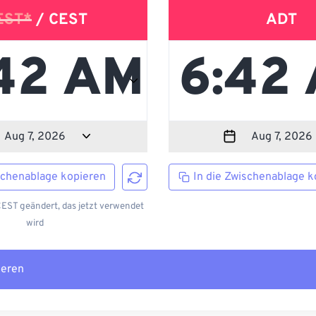
EST*
/ CEST
ADT
schenablage kopieren
In die Zwischenablage k
EST geändert, das jetzt verwendet
wird
ieren