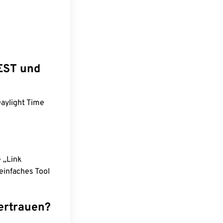
EST und
aylight Time
e „Link
einfaches Tool
ertrauen?