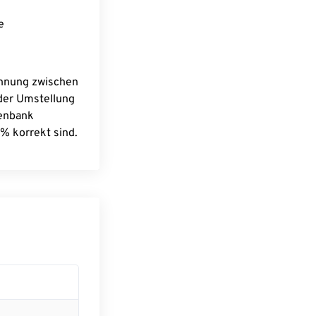
e
chnung zwischen
 der Umstellung
tenbank
% korrekt sind.