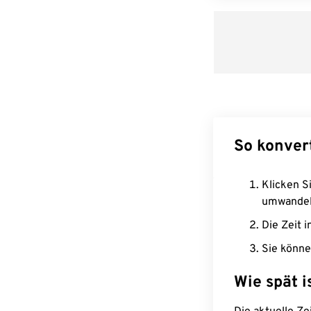
So konver
Klicken Si
umwandel
Die Zeit i
Sie könne
Wie spät i