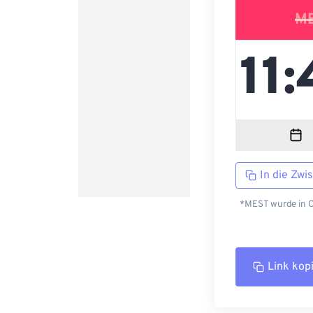
M
In die Zwi
*MEST wurde in C
Link kop