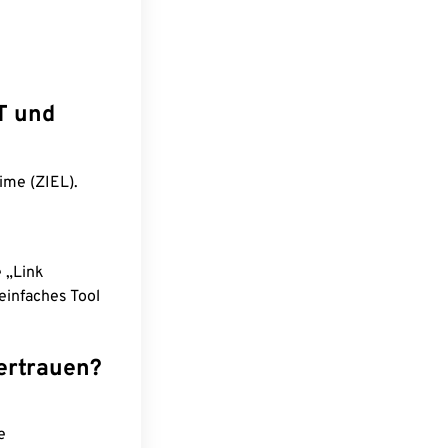
T und
ime (ZIEL).
e „Link
einfaches Tool
ertrauen?
e