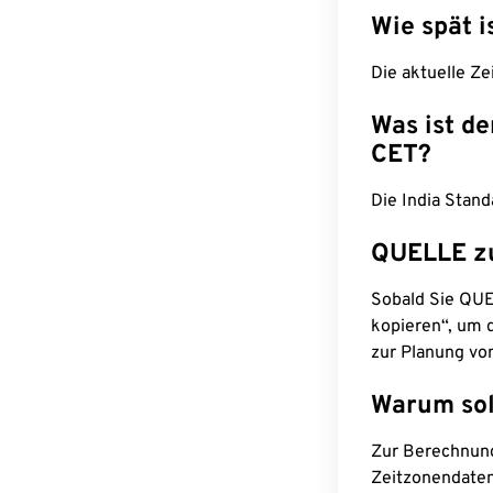
Wie spät i
Die aktuelle Ze
Was ist d
CET?
Die India Stan
QUELLE z
Sobald Sie QUEL
kopieren“, um d
zur Planung vo
Warum sol
Zur Berechnun
Zeitzonendaten