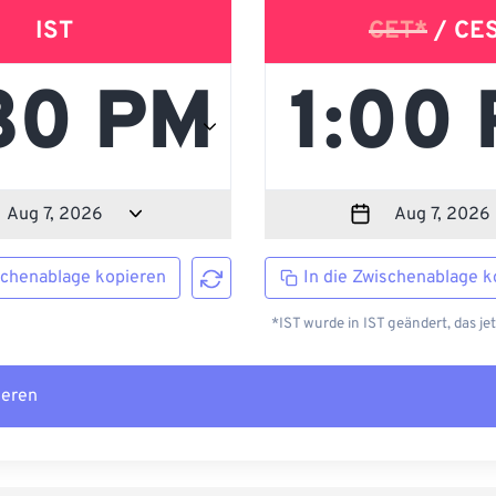
IST
CET*
/ CE
schenablage kopieren
In die Zwischenablage k
*IST wurde in IST geändert, das je
ieren