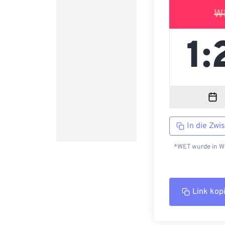
W
In die Zwi
*WET wurde in WE
Link kop