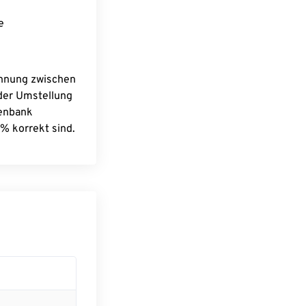
e
chnung zwischen
 der Umstellung
tenbank
% korrekt sind.