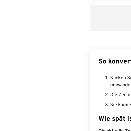
So konver
Klicken Si
umwandel
Die Zeit i
Sie könne
Wie spät i