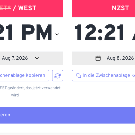
ET*
/ WEST
NZST
schenablage kopieren
In die Zwischenablage k
ST geändert, das jetzt verwendet
wird
ieren