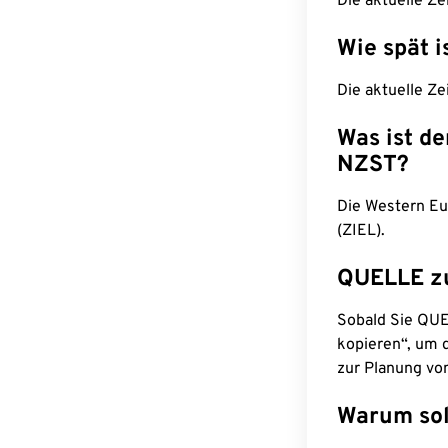
Die aktuelle Ze
Wie spät i
Die aktuelle Ze
Was ist d
NZST?
Die Western Eu
(ZIEL).
QUELLE z
Sobald Sie QUEL
kopieren“, um d
zur Planung vo
Warum sol