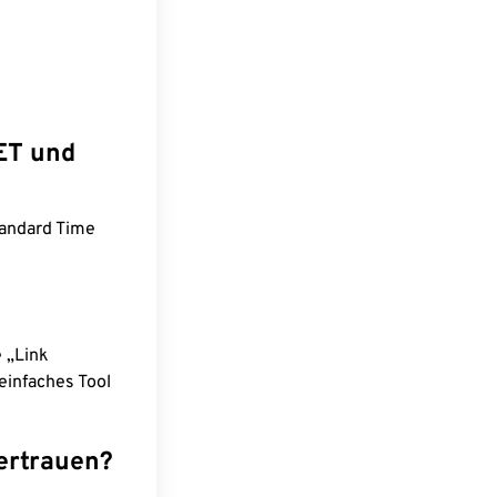
ET und
tandard Time
e „Link
einfaches Tool
ertrauen?