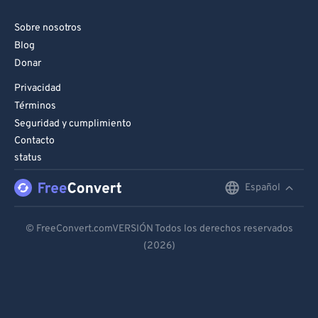
Sobre nosotros
Blog
Donar
Privacidad
Términos
Seguridad y cumplimiento
Contacto
status
Español
English
Deutsch
© FreeConvert.comVERSIÓN Todos los derechos reservados
(2026)
Español
Français
Português