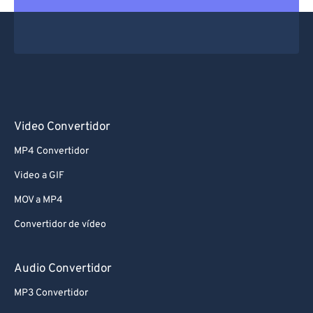
66
66
67
67
68
68
69
69
70
70
71
71
Video Convertidor
72
72
MP4 Convertidor
73
73
Video a GIF
74
74
MOV a MP4
75
75
Convertidor de vídeo
76
76
77
77
Audio Convertidor
78
78
MP3 Convertidor
79
79