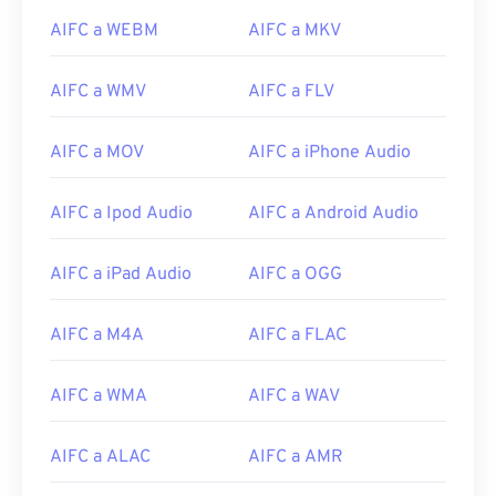
14
14
14
14
14
14
14
14
AIFC a WEBM
AIFC a MKV
15
15
15
15
15
15
15
15
AIFC a WMV
AIFC a FLV
16
16
16
16
16
16
16
16
17
17
17
17
17
17
17
17
AIFC a MOV
AIFC a iPhone Audio
18
18
18
18
18
18
18
18
AIFC a Ipod Audio
AIFC a Android Audio
19
19
19
19
19
19
19
19
20
20
20
20
20
20
20
20
AIFC a iPad Audio
AIFC a OGG
21
21
21
21
21
21
21
21
22
22
22
22
22
22
22
22
AIFC a M4A
AIFC a FLAC
23
23
23
23
23
23
23
23
AIFC a WMA
AIFC a WAV
24
24
24
24
24
24
25
25
25
25
25
25
AIFC a ALAC
AIFC a AMR
26
26
26
26
26
26