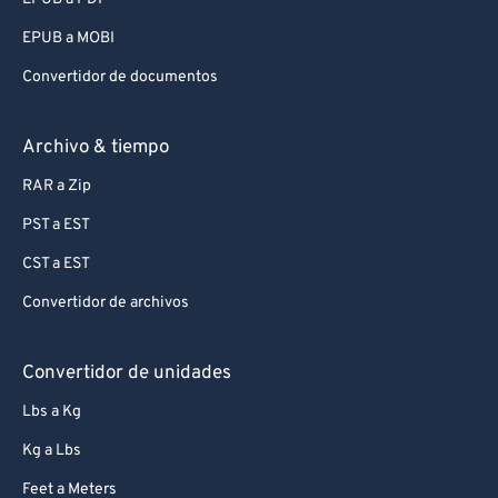
93
93
EPUB a MOBI
94
94
Convertidor de documentos
95
95
96
96
Archivo & tiempo
97
97
RAR a Zip
98
98
PST a EST
99
99
CST a EST
Convertidor de archivos
Convertidor de unidades
Lbs a Kg
Kg a Lbs
Feet a Meters