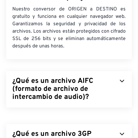
Nuestro conversor de ORIGEN a DESTINO es
gratuito y funciona en cualquier navegador web.
Garantizamos la seguridad y privacidad de los
archivos. Los archivos están protegidos con cifrado
SSL de 256 bits y se eliminan automáticamente
después de unas horas.
¿Qué es un archivo AIFC
(formato de archivo de
intercambio de audio)?
El Formato de Archivo de Intercambio de Audio
(AIFC) es la versión comprimida del AIFF. Su
propósito principal es contener audio con calidad
¿Qué es un archivo 3GP
de CD, así como información sobre instrumentos