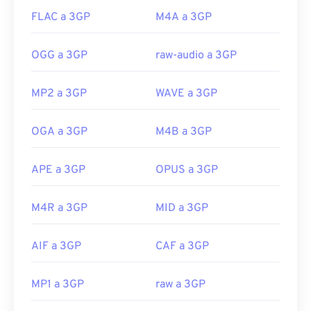
FLAC a 3GP
M4A a 3GP
OGG a 3GP
raw-audio a 3GP
MP2 a 3GP
WAVE a 3GP
OGA a 3GP
M4B a 3GP
APE a 3GP
OPUS a 3GP
M4R a 3GP
MID a 3GP
AIF a 3GP
CAF a 3GP
00
00
00
00
00
00
00
00
MP1 a 3GP
raw a 3GP
00
00
00
00
00
00
00
00