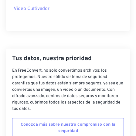
40
40
40
40
40
40
Video Cultivador
41
41
41
41
41
41
42
42
42
42
42
42
43
43
43
43
43
43
44
44
44
44
44
44
45
45
45
45
45
45
Tus datos, nuestra prioridad
46
46
46
46
46
46
En FreeConvert, no solo convertimos archivos: los
47
47
47
47
47
47
protegemos. Nuestro sólido sistema de seguridad
garantiza que tus datos estén siempre seguros, ya sea que
48
48
48
48
48
48
conviertas una imagen, un video o un documento. Con
49
49
49
49
49
49
cifrado avanzado, centros de datos seguros y monitoreo
riguroso, cubrimos todos los aspectos de la seguridad de
50
50
50
50
50
50
tus datos.
51
51
51
51
51
51
Conozca más sobre nuestro compromiso con la
52
52
52
52
52
52
seguridad