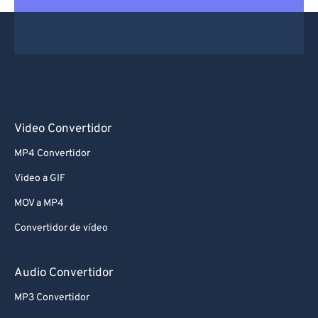
66
66
67
67
68
68
69
69
70
70
71
71
Video Convertidor
72
72
MP4 Convertidor
73
73
Video a GIF
74
74
MOV a MP4
75
75
Convertidor de vídeo
76
76
77
77
Audio Convertidor
78
78
MP3 Convertidor
79
79