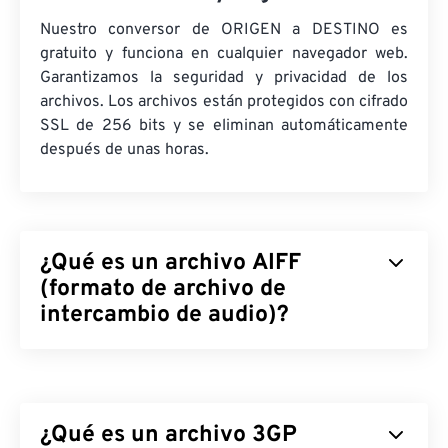
Nuestro conversor de ORIGEN a DESTINO es
gratuito y funciona en cualquier navegador web.
Garantizamos la seguridad y privacidad de los
archivos. Los archivos están protegidos con cifrado
SSL de 256 bits y se eliminan automáticamente
después de unas horas.
¿Qué es un archivo AIFF
(formato de archivo de
intercambio de audio)?
Apple
desarrolló el Formato de Archivo de
Intercambio de Audio (AIFF) para almacenar datos
de audio digital (forma de onda) de alta calidad.
¿Qué es un archivo 3GP
Muchos profesionales lo utilizan, especialmente