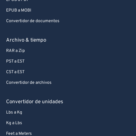
93
93
EPUB a MOBI
94
94
Convertidor de documentos
95
95
96
96
Archivo & tiempo
97
97
RAR a Zip
98
98
PST a EST
99
99
CST a EST
Convertidor de archivos
Convertidor de unidades
Lbs a Kg
Kg a Lbs
Feet a Meters