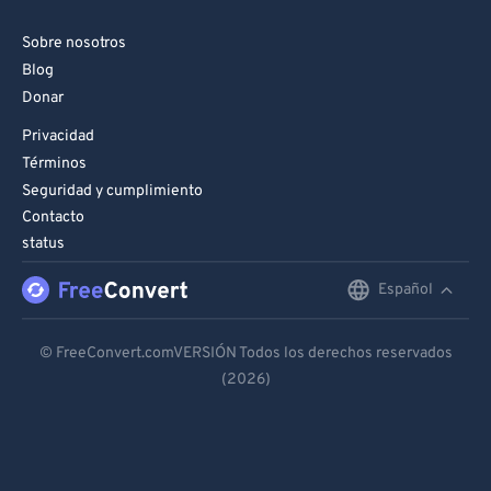
Sobre nosotros
Blog
Donar
Privacidad
Términos
Seguridad y cumplimiento
Contacto
status
Español
English
Deutsch
© FreeConvert.comVERSIÓN Todos los derechos reservados
(2026)
Español
Français
Português