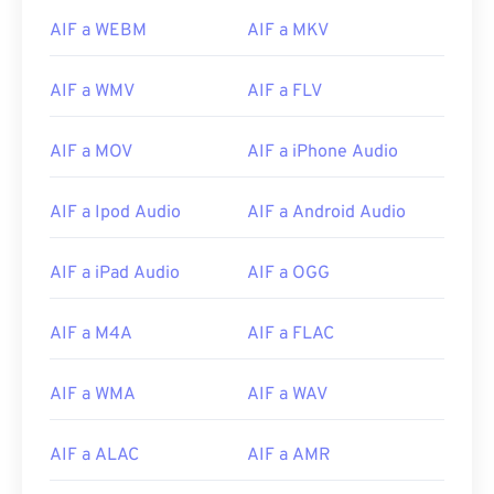
14
14
14
14
14
14
14
14
AIF a WEBM
AIF a MKV
15
15
15
15
15
15
15
15
AIF a WMV
AIF a FLV
16
16
16
16
16
16
16
16
17
17
17
17
17
17
17
17
AIF a MOV
AIF a iPhone Audio
18
18
18
18
18
18
18
18
AIF a Ipod Audio
AIF a Android Audio
19
19
19
19
19
19
19
19
20
20
20
20
20
20
20
20
AIF a iPad Audio
AIF a OGG
21
21
21
21
21
21
21
21
22
22
22
22
22
22
22
22
AIF a M4A
AIF a FLAC
23
23
23
23
23
23
23
23
AIF a WMA
AIF a WAV
24
24
24
24
24
24
25
25
25
25
25
25
AIF a ALAC
AIF a AMR
26
26
26
26
26
26