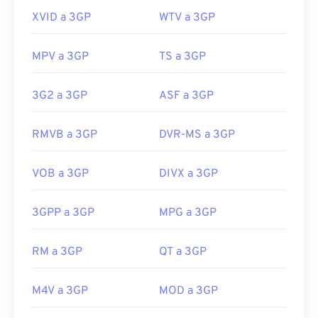
XVID a 3GP
WTV a 3GP
MPV a 3GP
TS a 3GP
3G2 a 3GP
ASF a 3GP
RMVB a 3GP
DVR-MS a 3GP
VOB a 3GP
DIVX a 3GP
3GPP a 3GP
MPG a 3GP
RM a 3GP
QT a 3GP
00
00
00
00
00
00
00
00
M4V a 3GP
MOD a 3GP
00
00
00
00
00
00
00
00