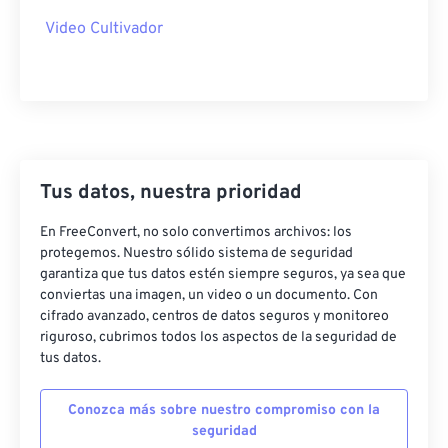
40
40
40
40
40
40
Video Cultivador
41
41
41
41
41
41
42
42
42
42
42
42
43
43
43
43
43
43
44
44
44
44
44
44
45
45
45
45
45
45
Tus datos, nuestra prioridad
46
46
46
46
46
46
En FreeConvert, no solo convertimos archivos: los
47
47
47
47
47
47
protegemos. Nuestro sólido sistema de seguridad
garantiza que tus datos estén siempre seguros, ya sea que
48
48
48
48
48
48
conviertas una imagen, un video o un documento. Con
49
49
49
49
49
49
cifrado avanzado, centros de datos seguros y monitoreo
riguroso, cubrimos todos los aspectos de la seguridad de
50
50
50
50
50
50
tus datos.
51
51
51
51
51
51
Conozca más sobre nuestro compromiso con la
52
52
52
52
52
52
seguridad