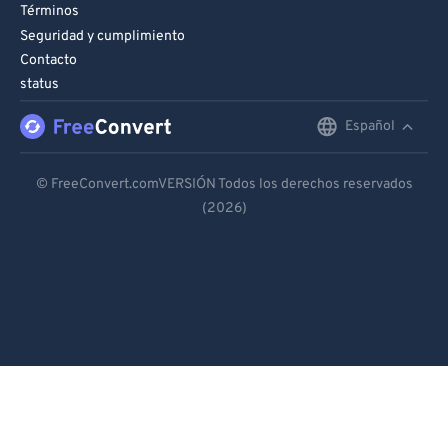
Términos
Seguridad y cumplimiento
Contacto
status
Español
English
Deutsch
© FreeConvert.comVERSIÓN Todos los derechos reservados
(2026)
Español
Français
Português
Italiano
Dutch
日本語