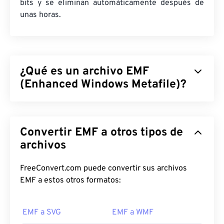
bits y se eliminan automáticamente después de
unas horas.
¿Qué es un archivo EMF
(Enhanced Windows Metafile)?
El Metarchivo Mejorado de Windows (EMF) es un
formato de archivo basado en mapas de bits,
Convertir EMF a otros tipos de
descendiente del
Formato de Metarchivo de
Windows (WMF)
archivos
. Con una paleta de colores
ampliada de 32 bits por píxel e independencia del
dispositivo, el EMF supone una mejora respecto al
FreeConvert.com puede convertir sus archivos
formato de archivo de 16 bits de WMF.
EMF a estos otros formatos:
¿Cómo abrir un archivo EMF?
EMF a SVG
EMF a WMF