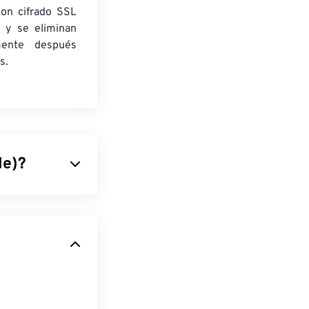
con cifrado SSL
 y se eliminan
mente después
s.
le)?
en mapas de
leta de colores
 una mejora