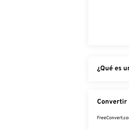
¿Qué es u
El Metarchivo 
bits, descendi
ampliada de 32 
respecto al for
¿Cómo abr