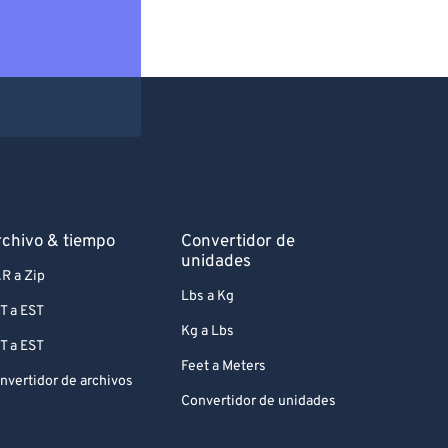
chivo & tiempo
Convertidor de
unidades
R a Zip
Lbs a Kg
T a EST
Kg a Lbs
T a EST
Feet a Meters
nvertidor de archivos
Convertidor de unidades