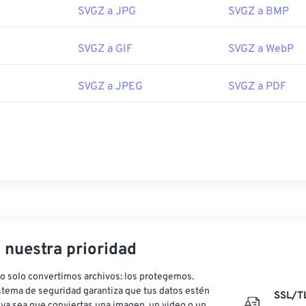
SVGZ a JPG
SVGZ a BMP
SVGZ a GIF
SVGZ a WebP
SVGZ a JPEG
SVGZ a PDF
, nuestra prioridad
o solo convertimos archivos: los protegemos.
stema de seguridad garantiza que tus datos estén
SSL/T
ya sea que conviertas una imagen, un video o un