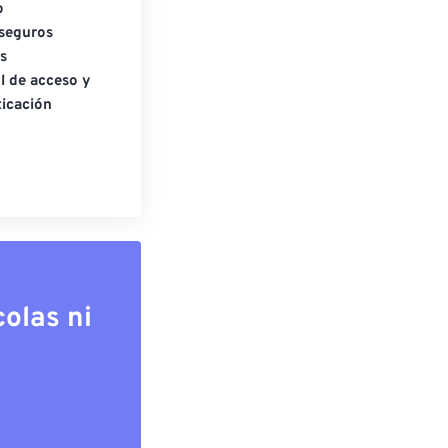
o
seguros
s
l de acceso y
icación
olas ni