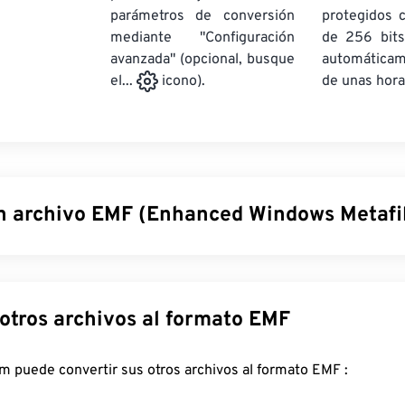
parámetros de conversión
protegidos 
mediante "Configuración
de 256 bits
avanzada" (opcional, busque
automática
de unas hora
el...
icono).
n archivo EMF (Enhanced Windows Metafi
Mejorado de Windows (EMF) es un formato de archivo basado 
ente del
Formato de Metarchivo de Windows (WMF)
. Con una pa
bits por píxel e independencia del dispositivo, el EMF supone
Convertir otros archivos al formato EMF
mato de archivo de 16 bits de WMF.
ir un archivo EMF?
FreeConvert.com puede convertir sus otros archivos al formato EMF :