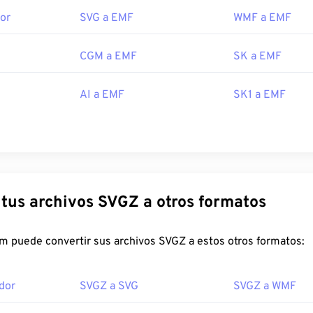
edeterminado para abrir archivos EMF es
XnView MP
, compatib
or
SVG a EMF
WMF a EMF
. En Microsoft Windows, un programa popular para abrir archi
hics Suite
. En macOS, prueba
WMF Converter Pro
.
Adobe Illu
rama para abrir archivos EMF, disponible tanto para Windows 
CGM a EMF
SK a EMF
AI a EMF
SK1 a EMF
ternativos que puedes probar incluyen
PhotoFiltre Studio
,
Abili
en Windows.
or:
Microsoft
icial:
1992
Convierte tus archivos SVGZ a otros formatos
FreeConvert.com puede convertir sus archivos SVGZ a estos otros formatos:
dor
SVGZ a SVG
SVGZ a WMF