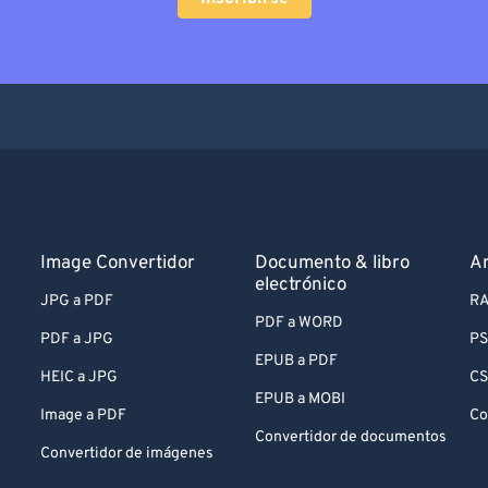
Image Convertidor
Documento & libro
Ar
electrónico
JPG a PDF
RA
PDF a WORD
PDF a JPG
PS
EPUB a PDF
HEIC a JPG
CS
EPUB a MOBI
Image a PDF
Co
Convertidor de documentos
Convertidor de imágenes