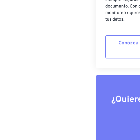
documento. Con c
monitoreo riguros
tus datos.
Conozca 
¿Quier