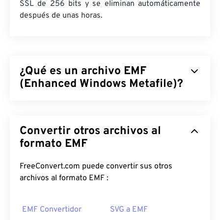
SSL de 256 bits y se eliminan automáticamente
después de unas horas.
¿Qué es un archivo EMF
(Enhanced Windows Metafile)?
El Metarchivo Mejorado de Windows (EMF) es un
formato de archivo basado en mapas de bits,
Convertir otros archivos al
descendiente del
Formato de Metarchivo de
Windows (WMF)
formato EMF
. Con una paleta de colores
ampliada de 32 bits por píxel e independencia del
dispositivo, el EMF supone una mejora respecto al
FreeConvert.com puede convertir sus otros
formato de archivo de 16 bits de WMF.
archivos al formato EMF :
¿Cómo abrir un archivo EMF?
EMF Convertidor
SVG a EMF