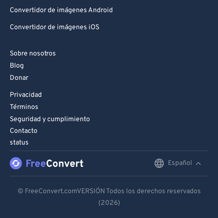
Convertidor de imágenes Android
Convertidor de imágenes iOS
Sobre nosotros
Blog
Donar
Privacidad
Términos
Seguridad y cumplimiento
Contacto
status
Español
English
Deutsch
© FreeConvert.comVERSIÓN Todos los derechos reservados
(2026)
Español