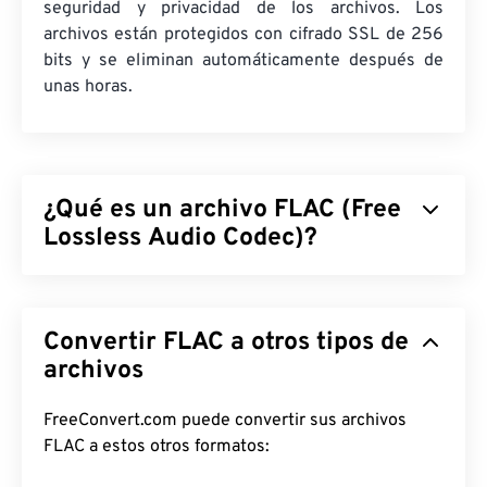
seguridad y privacidad de los archivos. Los
archivos están protegidos con cifrado SSL de 256
bits y se eliminan automáticamente después de
unas horas.
¿Qué es un archivo FLAC (Free
Lossless Audio Codec)?
El códec de audio sin pérdida (FLAC) es un formato
de archivo que reduce el tamaño de un archivo de
Convertir FLAC a otros tipos de
audio, lo que, como su nombre indica, no implica
pérdida de calidad de audio ni de datos originales.
archivos
FLAC logra esto mediante un
algoritmo
que
comprime el archivo a aproximadamente entre el
FreeConvert.com puede convertir sus archivos
50
%
y el 70 % de su tamaño original.
FLAC a estos otros formatos: