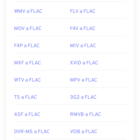
WMV a FLAC
FLV a FLAC
00
00
00
00
00
00
00
00
MOV a FLAC
F4V a FLAC
F4P a FLAC
M1V a FLAC
00
00
00
00
00
00
00
00
01
01
01
01
01
01
01
01
MXF a FLAC
XVID a FLAC
02
02
02
02
02
02
02
02
WTV a FLAC
MPV a FLAC
03
03
03
03
03
03
03
03
04
04
04
04
04
04
04
04
TS a FLAC
3G2 a FLAC
05
05
05
05
05
05
05
05
06
06
06
06
06
06
06
06
ASF a FLAC
RMVB a FLAC
07
07
07
07
07
07
07
07
DVR-MS a FLAC
VOB a FLAC
08
08
08
08
08
08
08
08