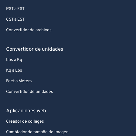
75
75
PST a EST
76
76
CST a EST
77
77
Convertidor de archivos
78
78
79
79
Convertidor de unidades
80
80
Lbs a Kg
81
81
Kg a Lbs
82
82
Feet a Meters
83
83
Convertidor de unidades
84
84
85
85
Aplicaciones web
86
86
Creador de collages
87
87
Cambiador de tamaño de imagen