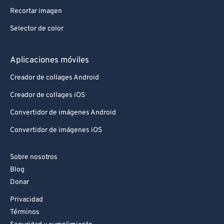
88
88
Recortar imagen
89
89
Selector de color
90
90
91
91
Aplicaciones móviles
92
92
Creador de collages Android
93
93
Creador de collages iOS
94
94
Convertidor de imágenes Android
95
95
Convertidor de imágenes iOS
96
96
Sobre nosotros
97
97
Blog
98
98
Donar
99
99
Privacidad
Términos