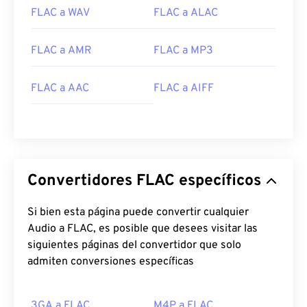
https://en.wikipedia.org/wiki/FLAC
FLAC a WAV
FLAC a ALAC
https://xiph.org/flac/
FLAC a AMR
FLAC a MP3
FLAC a AAC
FLAC a AIFF
Convertidores FLAC específicos
Si bien esta página puede convertir cualquier
Audio a FLAC, es posible que desees visitar las
siguientes páginas del convertidor que solo
admiten conversiones específicas
3GA a FLAC
M4P a FLAC