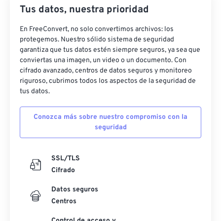
22
22
22
22
22
22
22
22
Tus datos, nuestra prioridad
23
23
23
23
23
23
23
23
En FreeConvert, no solo convertimos archivos: los
24
24
24
24
24
24
protegemos. Nuestro sólido sistema de seguridad
garantiza que tus datos estén siempre seguros, ya sea que
25
25
25
25
25
25
conviertas una imagen, un video o un documento. Con
cifrado avanzado, centros de datos seguros y monitoreo
26
26
26
26
26
26
riguroso, cubrimos todos los aspectos de la seguridad de
27
27
27
27
27
27
tus datos.
28
28
28
28
28
28
Conozca más sobre nuestro compromiso con la
29
29
29
29
29
29
seguridad
30
30
30
30
30
30
31
31
31
31
31
31
SSL/TLS
Cifrado
32
32
32
32
32
32
Datos seguros
33
33
33
33
33
33
Centros
34
34
34
34
34
34
Control de acceso y