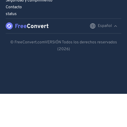
Seguridad y cumplimiento
Contacto
status
Español
English
Deutsch
© FreeConvert.comVERSIÓN Todos los derechos reservados
(2026)
Español
Français
Português
Italiano
Dutch
日本語
简体中文