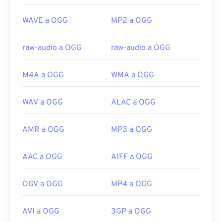
https://en.wikipedia.org/wiki/Ogg
WAVE a OGG
MP2 a OGG
https://xiph.org/vorbis/
raw-audio a OGG
raw-audio a OGG
M4A a OGG
WMA a OGG
WAV a OGG
ALAC a OGG
AMR a OGG
MP3 a OGG
AAC a OGG
AIFF a OGG
OGV a OGG
MP4 a OGG
AVI a OGG
3GP a OGG