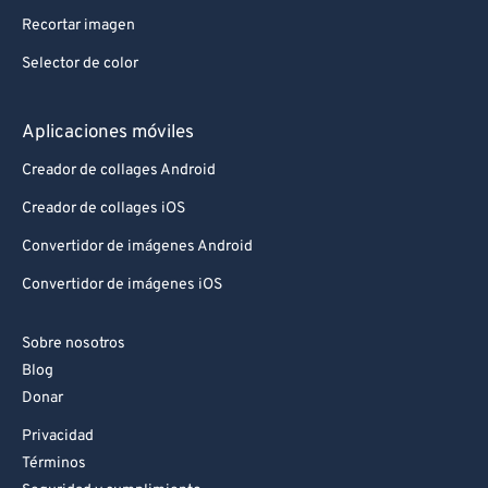
88
88
Recortar imagen
89
89
Selector de color
90
90
91
91
Aplicaciones móviles
92
92
Creador de collages Android
93
93
Creador de collages iOS
94
94
Convertidor de imágenes Android
95
95
Convertidor de imágenes iOS
96
96
Sobre nosotros
97
97
Blog
98
98
Donar
99
99
Privacidad
Términos