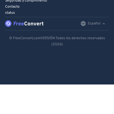
Seguridad y cumplimiento
Contacto
status
Español
English
Deutsch
© FreeConvert.comVERSIÓN Todos los derechos reservados
(2026)
Español
Français
Português
Italiano
Dutch
日本語
简体中文