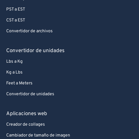
75
75
PST a EST
76
76
CST a EST
77
77
Convertidor de archivos
78
78
79
79
Convertidor de unidades
80
80
Lbs a Kg
81
81
Kg a Lbs
82
82
Feet a Meters
83
83
Convertidor de unidades
84
84
85
85
Aplicaciones web
86
86
Creador de collages
87
87
Cambiador de tamaño de imagen