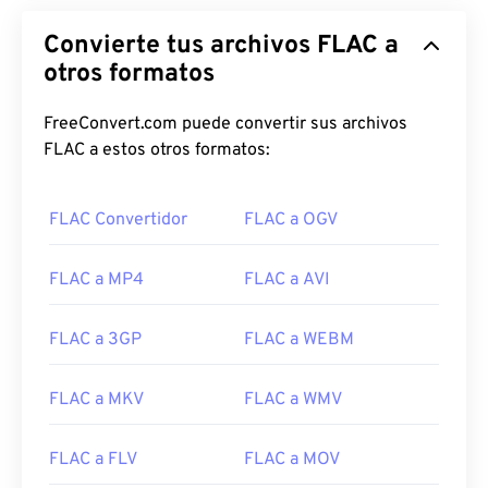
Convierte tus archivos FLAC a
otros formatos
00
00
00
00
00
00
00
00
FreeConvert.com puede convertir sus archivos
FLAC a estos otros formatos:
00
00
00
00
00
00
00
00
01
01
01
01
01
01
01
01
FLAC Convertidor
FLAC a OGV
02
02
02
02
02
02
02
02
FLAC a MP4
FLAC a AVI
03
03
03
03
03
03
03
03
04
04
04
04
04
04
04
04
FLAC a 3GP
FLAC a WEBM
05
05
05
05
05
05
05
05
06
06
06
06
06
06
06
06
FLAC a MKV
FLAC a WMV
07
07
07
07
07
07
07
07
FLAC a FLV
FLAC a MOV
08
08
08
08
08
08
08
08