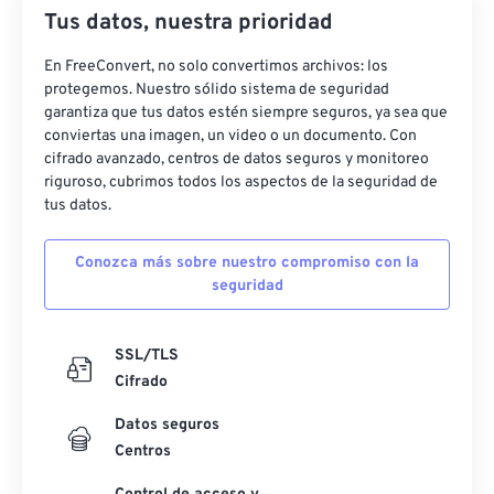
22
22
22
22
22
22
22
22
Tus datos, nuestra prioridad
23
23
23
23
23
23
23
23
En FreeConvert, no solo convertimos archivos: los
24
24
24
24
24
24
protegemos. Nuestro sólido sistema de seguridad
garantiza que tus datos estén siempre seguros, ya sea que
25
25
25
25
25
25
conviertas una imagen, un video o un documento. Con
cifrado avanzado, centros de datos seguros y monitoreo
26
26
26
26
26
26
riguroso, cubrimos todos los aspectos de la seguridad de
27
27
27
27
27
27
tus datos.
28
28
28
28
28
28
Conozca más sobre nuestro compromiso con la
29
29
29
29
29
29
seguridad
30
30
30
30
30
30
31
31
31
31
31
31
SSL/TLS
Cifrado
32
32
32
32
32
32
33
33
33
33
33
33
Datos seguros
Centros
34
34
34
34
34
34