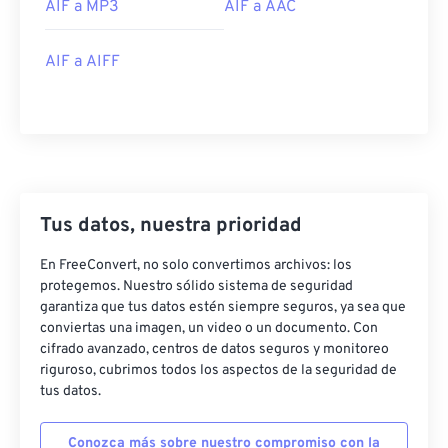
AIF a MP3
AIF a AAC
19
19
19
19
19
19
19
19
AIF a AIFF
20
20
20
20
20
20
20
20
21
21
21
21
21
21
21
21
22
22
22
22
22
22
22
22
23
23
23
23
23
23
23
23
24
24
24
24
24
24
Tus datos, nuestra prioridad
25
25
25
25
25
25
En FreeConvert, no solo convertimos archivos: los
26
26
26
26
26
26
protegemos. Nuestro sólido sistema de seguridad
27
27
27
27
27
27
garantiza que tus datos estén siempre seguros, ya sea que
conviertas una imagen, un video o un documento. Con
28
28
28
28
28
28
cifrado avanzado, centros de datos seguros y monitoreo
riguroso, cubrimos todos los aspectos de la seguridad de
29
29
29
29
29
29
tus datos.
30
30
30
30
30
30
31
31
31
31
31
31
Conozca más sobre nuestro compromiso con la