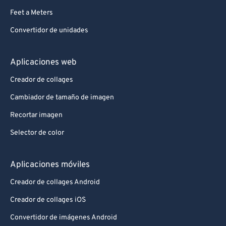
84
84
Feet a Meters
85
85
Convertidor de unidades
86
86
87
87
Aplicaciones web
88
88
Creador de collages
89
89
Cambiador de tamaño de imagen
90
90
Recortar imagen
91
91
Selector de color
92
92
93
93
Aplicaciones móviles
94
94
Creador de collages Android
95
95
Creador de collages iOS
96
96
Convertidor de imágenes Android
97
97