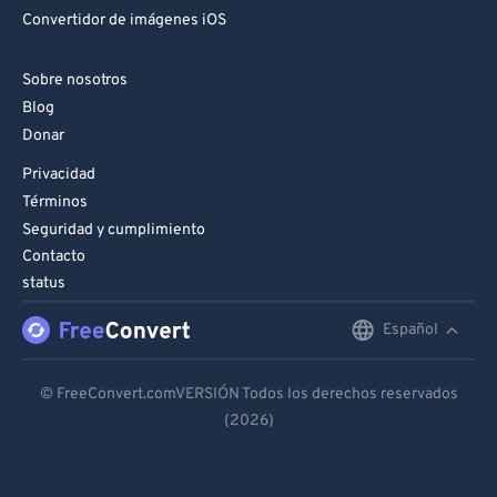
Convertidor de imágenes iOS
98
98
99
99
Sobre nosotros
Blog
Donar
Privacidad
Términos
Seguridad y cumplimiento
Contacto
status
Español
English
Deutsch
© FreeConvert.comVERSIÓN Todos los derechos reservados
(2026)
Español
Français