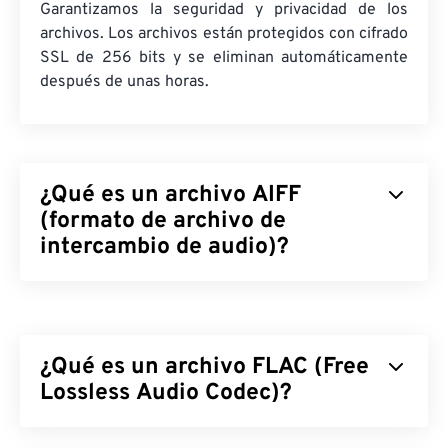
Garantizamos la seguridad y privacidad de los
archivos. Los archivos están protegidos con cifrado
SSL de 256 bits y se eliminan automáticamente
después de unas horas.
¿Qué es un archivo AIFF
(formato de archivo de
intercambio de audio)?
Apple
desarrolló el Formato de Archivo de
Intercambio de Audio (AIFF) para almacenar datos
de audio digital (forma de onda) de alta calidad.
¿Qué es un archivo FLAC (Free
Muchos profesionales lo utilizan, especialmente
los usuarios de plataformas Apple. Es
Lossless Audio Codec)?
sin pérdida
de calidad, lo que significa que no se pierde la
calidad ni los datos del original, pero también
El códec de audio sin pérdida (FLAC) es un formato