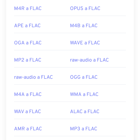
codificación, y
Audiocogs
para la decodificación.
Por último, como sugiere la palabra "libre" en su
M4R a FLAC
OPUS a FLAC
Enlaces útiles:
nombre,
FLAC
es software
de código abierto
.
https://en.wikipedia.org/wiki/Audio_Interchange_File_F
APE a FLAC
M4B a FLAC
Desarrollado por:
Fundación Xiph.Org
https://www.lifewire.com/aiff-aif-aifc-files-
Lanzamiento inicial:
2001
2619569
OGA a FLAC
WAVE a FLAC
Enlaces útiles:
https://en.wikipedia.org/wiki/FLAC
MP2 a FLAC
raw-audio a FLAC
https://xiph.org/flac/
raw-audio a FLAC
OGG a FLAC
M4A a FLAC
WMA a FLAC
WAV a FLAC
ALAC a FLAC
AMR a FLAC
MP3 a FLAC