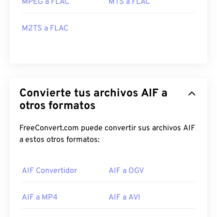
MPEG a FLAC
MTS a FLAC
M2TS a FLAC
Convierte tus archivos AIF a
00
00
00
00
00
00
00
00
otros formatos
FreeConvert.com puede convertir sus archivos AIF
00
00
00
00
00
00
00
00
a estos otros formatos:
01
01
01
01
01
01
01
01
02
02
02
02
02
02
02
02
AIF Convertidor
AIF a OGV
03
03
03
03
03
03
03
03
AIF a MP4
AIF a AVI
04
04
04
04
04
04
04
04