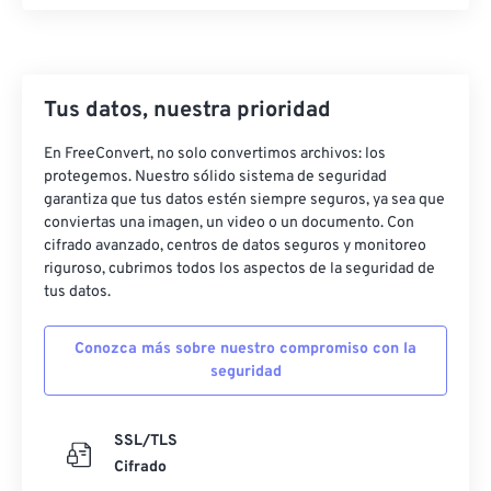
21
21
21
21
21
21
21
21
22
22
22
22
22
22
22
22
23
23
23
23
23
23
23
23
Tus datos, nuestra prioridad
24
24
24
24
24
24
En FreeConvert, no solo convertimos archivos: los
25
25
25
25
25
25
protegemos. Nuestro sólido sistema de seguridad
garantiza que tus datos estén siempre seguros, ya sea que
26
26
26
26
26
26
conviertas una imagen, un video o un documento. Con
cifrado avanzado, centros de datos seguros y monitoreo
27
27
27
27
27
27
riguroso, cubrimos todos los aspectos de la seguridad de
28
28
28
28
28
28
tus datos.
29
29
29
29
29
29
Conozca más sobre nuestro compromiso con la
30
30
30
30
30
30
seguridad
31
31
31
31
31
31
32
32
32
32
32
32
SSL/TLS
Cifrado
33
33
33
33
33
33