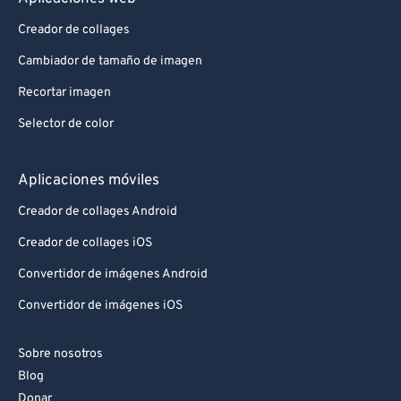
87
87
Creador de collages
88
88
Cambiador de tamaño de imagen
89
89
Recortar imagen
90
90
Selector de color
91
91
92
92
Aplicaciones móviles
93
93
Creador de collages Android
94
94
Creador de collages iOS
95
95
Convertidor de imágenes Android
96
96
Convertidor de imágenes iOS
97
97
Sobre nosotros
98
98
Blog
99
99
Donar