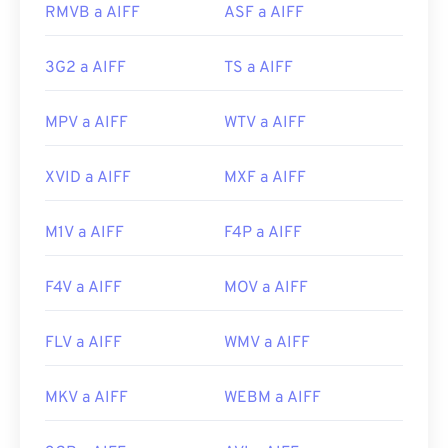
RMVB a AIFF
ASF a AIFF
Lanzamiento inicial:
1988
Enlaces útiles:
3G2 a AIFF
TS a AIFF
https://en.wikipedia.org/wiki/Audio_Interchange_File_F
https://www.lifewire.com/aiff-aif-aifc-files-
MPV a AIFF
WTV a AIFF
2619569
XVID a AIFF
MXF a AIFF
M1V a AIFF
F4P a AIFF
F4V a AIFF
MOV a AIFF
FLV a AIFF
WMV a AIFF
MKV a AIFF
WEBM a AIFF