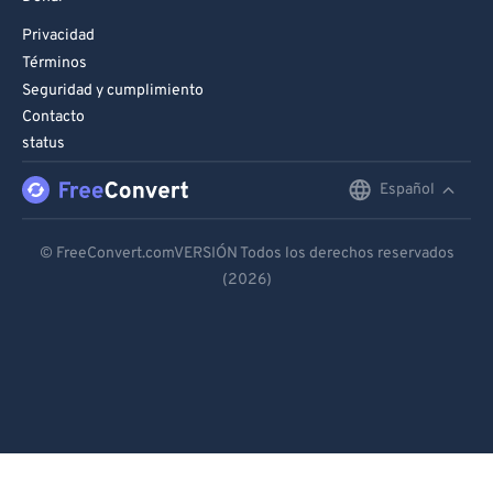
Privacidad
Términos
Seguridad y cumplimiento
Contacto
status
Español
English
Deutsch
© FreeConvert.comVERSIÓN Todos los derechos reservados
(2026)
Español
Français
Português
Italiano
Dutch