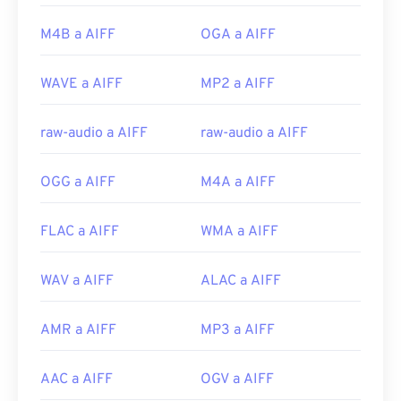
Enlaces útiles:
Desarrollado por:
Apple Inc.
https://en.wikipedia.org/wiki/Moving_Picture_Experts_
M4B a AIFF
OGA a AIFF
Lanzamiento inicial:
1988
https://en.wikipedia.org/wiki/MPEG-1
Enlaces útiles:
WAVE a AIFF
MP2 a AIFF
https://en.wikipedia.org/wiki/Audio_Interchange_File_F
https://www.lifewire.com/aiff-aif-aifc-files-
raw-audio a AIFF
raw-audio a AIFF
2619569
OGG a AIFF
M4A a AIFF
FLAC a AIFF
WMA a AIFF
WAV a AIFF
ALAC a AIFF
AMR a AIFF
MP3 a AIFF
AAC a AIFF
OGV a AIFF