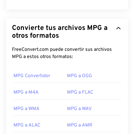
Convierte tus archivos MPG a
otros formatos
FreeConvert.com puede convertir sus archivos
MPG a estos otros formatos:
MPG Convertidor
MPG a OGG
MPG a M4A
MPG a FLAC
MPG a WMA
MPG a WAV
00
00
00
00
00
00
00
00
MPG a ALAC
MPG a AMR