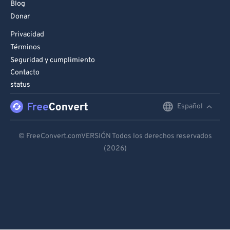
Blog
Donar
Privacidad
Términos
Seguridad y cumplimiento
Contacto
status
Español
English
Deutsch
© FreeConvert.comVERSIÓN Todos los derechos reservados
(2026)
Español
Français
Português
Italiano