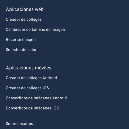
91
91
Aplicaciones web
92
92
Creador de collages
93
93
Cambiador de tamaño de imagen
94
94
Recortar imagen
95
95
Selector de color
96
96
97
97
Aplicaciones móviles
98
98
Creador de collages Android
99
99
Creador de collages iOS
Convertidor de imágenes Android
Convertidor de imágenes iOS
Sobre nosotros