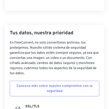
25
25
25
25
25
25
26
26
26
26
26
26
27
27
27
27
27
27
28
28
28
28
28
28
Tus datos, nuestra prioridad
29
29
29
29
29
29
30
30
30
30
30
30
En FreeConvert, no solo convertimos archivos: los
protegemos. Nuestro sólido sistema de seguridad
31
31
31
31
31
31
garantiza que tus datos estén siempre seguros, ya sea que
conviertas una imagen, un video o un documento. Con
32
32
32
32
32
32
cifrado avanzado, centros de datos seguros y monitoreo
33
33
33
33
33
33
riguroso, cubrimos todos los aspectos de la seguridad de
tus datos.
34
34
34
34
34
34
35
35
35
35
35
35
Conozca más sobre nuestro compromiso con la
seguridad
36
36
36
36
36
36
37
37
37
37
37
37
SSL/TLS
38
38
38
38
38
38