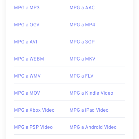
MPG a MP3
MPG a AAC
00
00
00
00
00
00
00
00
MPG a OGV
MPG a MP4
01
01
01
01
01
01
01
01
02
02
02
02
02
02
02
02
MPG a AVI
MPG a 3GP
03
03
03
03
03
03
03
03
04
04
04
04
04
04
04
04
MPG a WEBM
MPG a MKV
05
05
05
05
05
05
05
05
MPG a WMV
MPG a FLV
06
06
06
06
06
06
06
06
07
07
07
07
07
07
07
07
MPG a MOV
MPG a Kindle Video
08
08
08
08
08
08
08
08
MPG a Xbox Video
MPG a iPad Video
09
09
09
09
09
09
09
09
10
10
10
10
10
10
10
10
MPG a PSP Video
MPG a Android Video
11
11
11
11
11
11
11
11