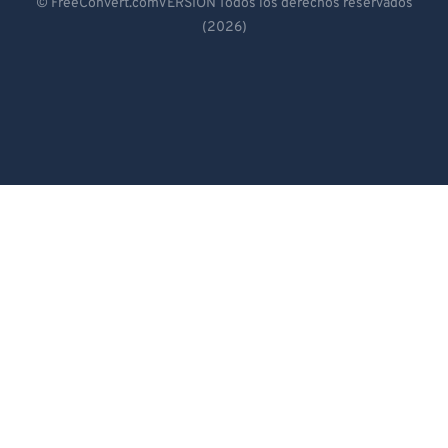
© FreeConvert.comVERSIÓN Todos los derechos reservados
(2026)
Español
Français
Português
Italiano
Dutch
日本語
简体中文
繁體中文
한국어
Svenska
Türkçe