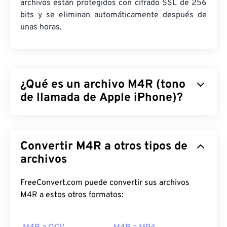
archivos están protegidos con cifrado SSL de 256
bits y se eliminan automáticamente después de
unas horas.
¿Qué es un archivo M4R (tono
de llamada de Apple iPhone)?
Tono de llamada de iPhone de Apple (M4R) es el
formato de archivo que Apple usa para almacenar
Convertir M4R a otros tipos de
tonos de llamada en iPhones. La duración máxima
de un archivo M4R es de 40 segundos. La única
archivos
diferencia entre M4R y MPEG 4 Audio (M4A) es la
extensión del archivo, que permite al iPhone
FreeConvert.com puede convertir sus archivos
identificar M4R como un tono de llamada y no
M4R a estos otros formatos:
como una canción.